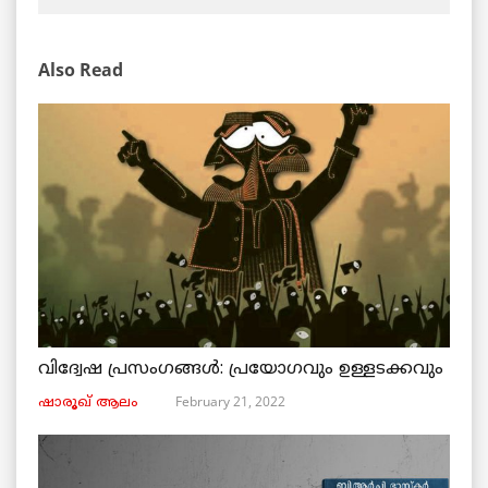
Also Read
വിദ്വേഷ പ്രസംഗങ്ങൾ: പ്രയോഗവും ഉള്ളടക്കവും
February 21, 2022
ഷാരൂഖ് ആലം