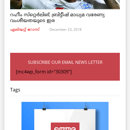
റഹീം സ്‌റ്റെര്‍ലിങ്; ബ്രിട്ടീഷ് മാധ്യമ വരേണ്യ
വംശീയതയുടെ ഇര
December 23, 2018
എലിയറ്റ് റോസ്
SUBSCRIBE OUR EMAIL NEWS LETTER
[mc4wp_form id="30309"]
Tags