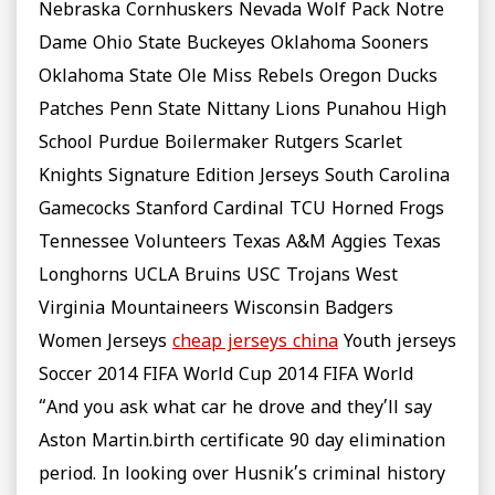
Nebraska Cornhuskers Nevada Wolf Pack Notre
Dame Ohio State Buckeyes Oklahoma Sooners
Oklahoma State Ole Miss Rebels Oregon Ducks
Patches Penn State Nittany Lions Punahou High
School Purdue Boilermaker Rutgers Scarlet
Knights Signature Edition Jerseys South Carolina
Gamecocks Stanford Cardinal TCU Horned Frogs
Tennessee Volunteers Texas A&M Aggies Texas
Longhorns UCLA Bruins USC Trojans West
Virginia Mountaineers Wisconsin Badgers
Women Jerseys
cheap jerseys china
Youth jerseys
Soccer 2014 FIFA World Cup 2014 FIFA World
“And you ask what car he drove and they’ll say
Aston Martin.birth certificate 90 day elimination
period. In looking over Husnik’s criminal history