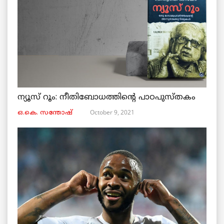
ന്യൂസ് റൂം: നീതിബോധത്തിന്റെ പാഠപുസ്തകം
October 9, 2021
ഒ.കെ. സന്തോഷ്