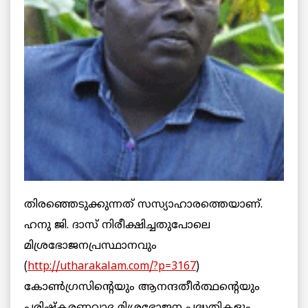
തിരഞ്ഞെടുക്കുന്നത് സസ്യാഹാരത്തെയാണ്.
ഹനു ജി. ദാസ് നിരീക്ഷിച്ചതുപോലെ
മിശ്രഭോജനപ്രസ്ഥാനവും
(
http://utharakalam.com/?p=3167
)
കോണ്‍ഗ്രസിന്റെയും ആനന്ദതീര്‍ത്ഥന്റെയും