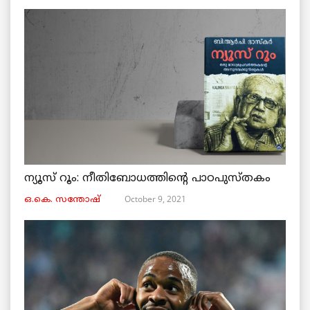
ന്യൂസ് റൂം: നീതിബോധത്തിന്റെ പാഠപുസ്തകം
October 9, 2021
ഒ.കെ. സന്തോഷ്