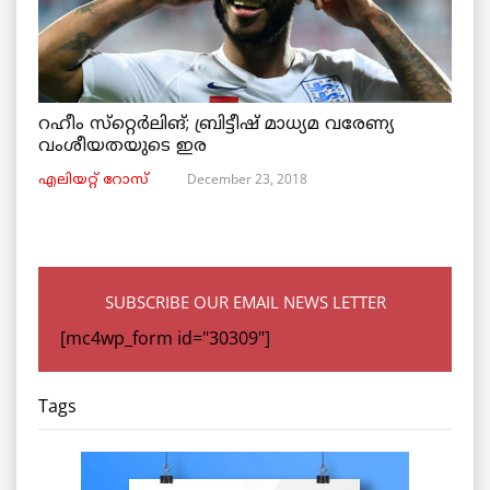
റഹീം സ്‌റ്റെര്‍ലിങ്; ബ്രിട്ടീഷ് മാധ്യമ വരേണ്യ
വംശീയതയുടെ ഇര
December 23, 2018
എലിയറ്റ് റോസ്
SUBSCRIBE OUR EMAIL NEWS LETTER
[mc4wp_form id="30309"]
Tags