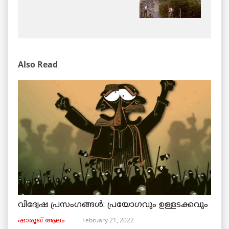
Also Read
വിദ്വേഷ പ്രസംഗങ്ങൾ: പ്രയോഗവും ഉള്ളടക്കവും
February 21, 2022
ഷാരൂഖ് ആലം