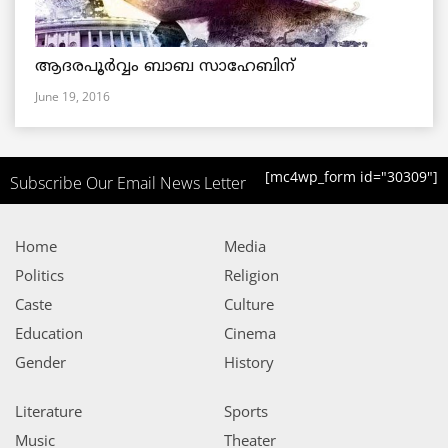
ആദരപൂര്‍വ്വം ബാബ സാഹേബിന്
June 19, 2016
[mc4wp_form id="30309"]
Subscribe Our Email News Letter
Home
Media
Politics
Religion
Caste
Culture
Education
Cinema
Gender
History
Literature
Sports
Music
Theater