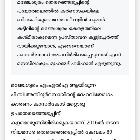
മഞ്ചേശ്വരം തെരഞ്ഞെടുപ്പിന്റെ
പശ്ചാത്തലത്തിൽ കർണാടകയിലെ
ബിജെപിയുടെ നേതാവ് നളിൻ കുമാർ
കട്ടീലിന്റെ മഞ്ചേശ്വരം കേരളത്തിലെ
കശ്മീരാകുമെന്ന പ്രസ്‌താവന കൂട്ടിച്ചേർത്ത്
വായിക്കുമ്പോൾ, എങ്ങനെയാണ്
കാസർഗോഡ് അപനിർമിക്കപ്പെടുന്നത് എന്ന്
മനസിലാകും. മുഹമ്മദ് ഫർഹാൻ എഴുതുന്നു.
മഞ്ചേശ്വരം എംഎൽഎ ആയിരുന്ന
പി.ബി.അബ്ദുർറസാഖിന്റെ ദേഹവിയോഗം
കാരണം കാസര്‍കോട് മറ്റൊരു
ഉപതെരഞ്ഞെടുപ്പിന്
കളമൊരുങ്ങിയിരിക്കുകയാണ്. 2016ൽ നടന്ന
നിയമസഭ തെരെഞ്ഞെടുപ്പിൽ കേവലം 89