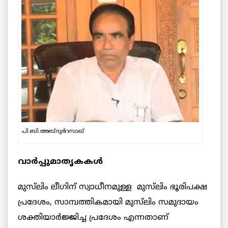
പി.ബി.അബ്ദുർറസാഖ്
വാര്‍പ്പുമാതൃകകള്‍
മുസ്‌ലിം ലീഗിന് സ്വാധീനമുള്ള മുസ്‌ലിം ഭൂരിപക്ഷ
പ്രദേശം, സാമ്പത്തികമായി മുസ്‌ലിം സമുദായം
ശക്തിയാർജ്ജിച്ച പ്രദേശം എന്നതാണ്