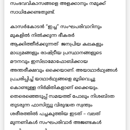
സംഭവവികാസങ്ങളെ അളക്കാനും നമുക്ക്
സാധിക്കേണ്ടതുണ്ട്.
കാസര്‍കോടൻ “ഇച്ച” സംഘപരിവാറിനും
മുകളിൽ നിൽക്കുന്ന ഭീകരർ
ആക്കിത്തീർക്കുന്നത് ജനപ്രിയ കലകളും
മാധ്യമങ്ങളും രാഷ്ട്രീയ പ്രസ്ഥാനങ്ങളുടെ
മൗനവും ഇസ്‌ലാമോഫോബിക്കായ
അന്തരീക്ഷവും ഒക്കെയാണ്. അയാഥാർഥ്യങ്ങൾ
പ്രചരിപ്പിച്ച് യാഥാർഥ്യങ്ങളെ മൂടിവെച്ചു
കൊണ്ടുള്ള നിർമിതികളാണ് ഒക്കെയും.
തെരെഞ്ഞെടുപ്പ് സമയത്ത് പോലും നിശബ്ദത
തുടരുന്ന ഫാസിസ്റ്റു വിരുദ്ധത സ്വന്ത്വം
ശരീരത്തിൽ പച്ചകുത്തിയ ഇടത് – വലത്
മുന്നണികൾ സംഘപരിവാർ അജണ്ടകൾ