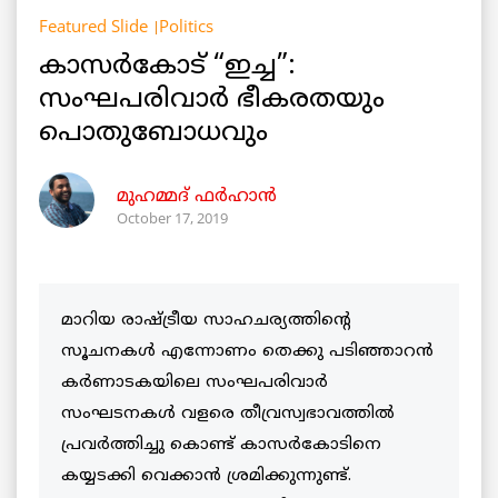
Featured Slide
Politics
കാസര്‍കോട് “ഇച്ച”:
സംഘപരിവാർ ഭീകരതയും
പൊതുബോധവും
മുഹമ്മദ് ഫർഹാൻ
October 17, 2019
മാറിയ രാഷ്ട്രീയ സാഹചര്യത്തിന്റെ
സൂചനകള്‍ എന്നോണം തെക്കു പടിഞ്ഞാറൻ
കർണാടകയിലെ സംഘപരിവാർ
സംഘടനകൾ വളരെ തീവ്രസ്വഭാവത്തിൽ
പ്രവർത്തിച്ചു കൊണ്ട് കാസർകോടിനെ
കയ്യടക്കി വെക്കാൻ ശ്രമിക്കുന്നുണ്ട്.