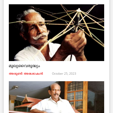
മുഖ്യവൈരുദ്ധ്യം
October 25, 2023
അരുണ്‍ അശോകൻ