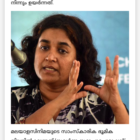
നിന്നും ഉയര്‍ന്നത്.
മലയാളസിനിമയുടെ സാംസ്‌കാരിക ഭൂമിക