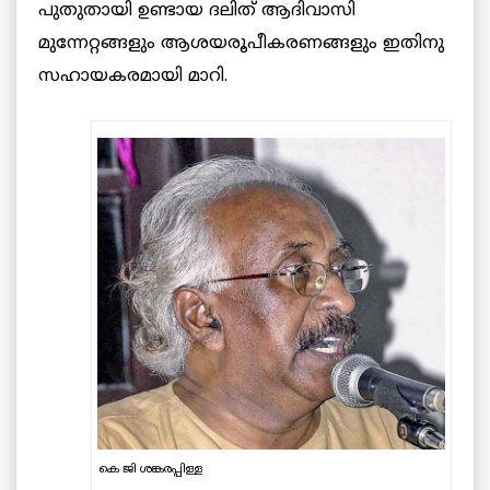
പുതുതായി ഉണ്ടായ ദലിത് ആദിവാസി
മുന്നേറ്റങ്ങളും ആശയരൂപീകരണങ്ങളും ഇതിനു
സഹായകരമായി മാറി.
കെ ജി ശങ്കരപ്പിള്ള