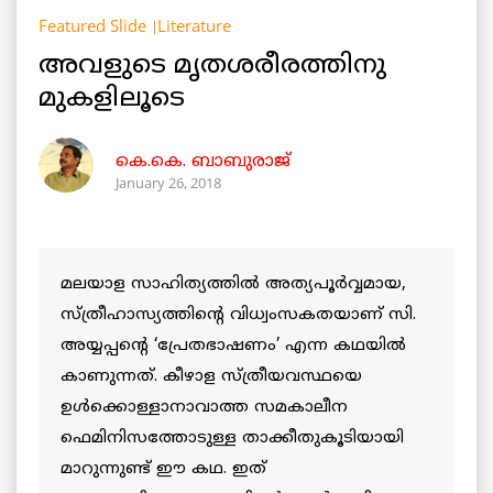
Featured Slide
Literature
അവളുടെ മൃതശരീരത്തിനു
മുകളിലൂടെ
കെ.കെ. ബാബുരാജ്‌
January 26, 2018
മലയാള സാഹിത്യത്തിൽ അത്യപൂര്‍വ്വമായ,
സ്ത്രീഹാസ്യത്തിന്‍റെ വിധ്വംസകതയാണ് സി.
അയ്യപ്പന്റെ ‘പ്രേതഭാഷണം’ എന്ന കഥയിൽ
കാണുന്നത്. കീഴാള സ്ത്രീയവസ്ഥയെ
ഉൾക്കൊള്ളാനാവാത്ത സമകാലീന
ഫെമിനിസത്തോടുള്ള താക്കീതുകൂടിയായി
മാറുന്നുണ്ട് ഈ കഥ. ഇത്