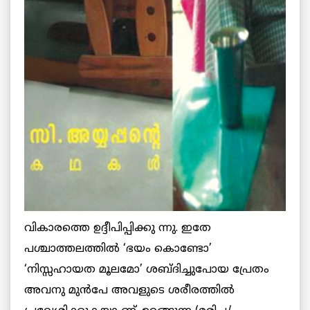
വികാരത്തെ ഉദ്ദീപിപ്പിക്കു ന്നു. ഇതേ
പശ്ചാത്തലത്തില്‍ ‘ഭയം കൊണ്ടോ’
‘നിസ്സഹായത മൂലമോ’ ശബ്ദിച്ചുപോയ പ്രേതം
അവനു മുൻപേ അവളുടെ ശരീരത്തില്‍