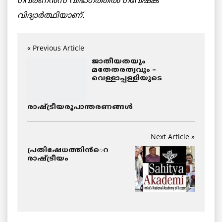
ഗവര്‍ണന്‍സ് വിഭാഗത്തില്‍ ഗവേഷക
വിദ്യാര്‍ത്ഥിയാണ്.
« Previous Article
ജാതീയതയും
മതേതരത്വവും –
വെള്ളാപ്പള്ളിയുടെ
രാഷ്ട്രീയരൂപാന്തരണങ്ങള്‍
Next Article »
പ്രതിഷേധത്തിന്‍െറ
രാഷ്ട്രീയം