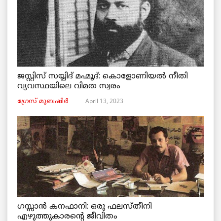
ജസ്റ്റിസ് സയ്യിദ് മഹ്മൂദ്: കൊളോണിയൽ നീതി
വ്യവസ്ഥയിലെ വിമത സ്വരം
April 13, 2023
ഗ്രേസ് മുബഷിർ
ഗസ്സാൻ കനഫാനി: ഒരു ഫലസ്തീനി
എഴുത്തുകാരന്റെ ജീവിതം