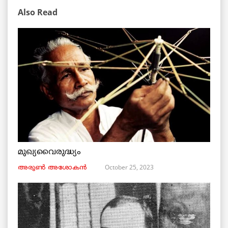
Also Read
മുഖ്യവൈരുദ്ധ്യം
October 25, 2023
അരുണ്‍ അശോകൻ