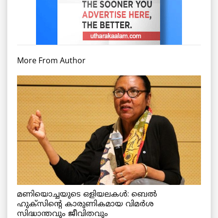
More From Author
മണിയൊച്ചയുടെ ഒളിയലകൾ: ബെൽ
ഹുക്സിന്റെ കാരുണികമായ വിമർശ
സിദ്ധാന്തവും ജീവിതവും