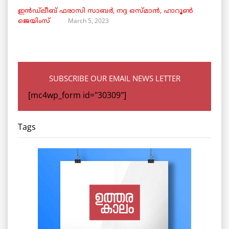
ഇൻഡ്ലീബ് ​​ഫരാസി സാബർ, നദ്ദ ഒസ്മാൻ, ഹാറൂൺ
March 5, 2023
ജെയിംസ്
SUBSCRIBE OUR EMAIL NEWS LETTER
[mc4wp_form id="30309"]
Tags