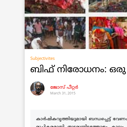
Subjectivites
ബിഫ് നിരോധനം: ഒര
ജോസ് പീറ്റര്‍
March 31, 2015
കാര്‍ഷികവൃത്തിയുമായി ബന്ധപ്പെട്ട് വ