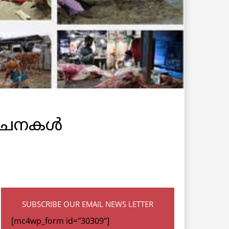
ചനകള്‍
SUBSCRIBE OUR EMAIL NEWS LETTER
[mc4wp_form id="30309"]