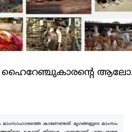
ു ഹൈറേഞ്ചുകാരന്റെ ആലോ
േണം മാംസാഹാരത്തെ കാണേണ്ടത്. മൃഗങ്ങളുടെ മാംസം