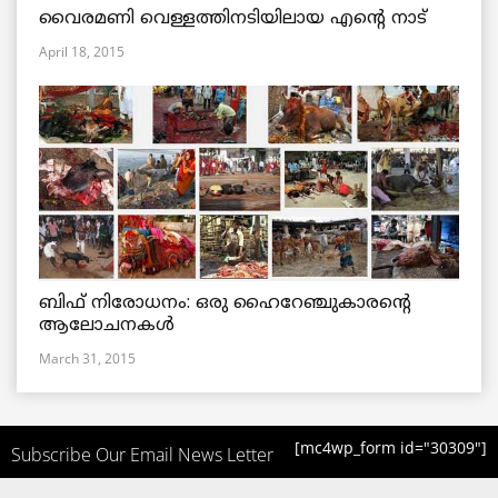
വൈരമണി വെള്ളത്തിനടിയിലായ എന്റെ നാട്
April 18, 2015
ബിഫ് നിരോധനം: ഒരു ഹൈറേഞ്ചുകാരന്റെ
ആലോചനകള്‍
March 31, 2015
[mc4wp_form id="30309"]
Subscribe Our Email News Letter