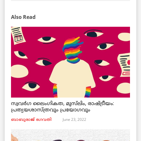
Also Read
സ്വവർഗ ലൈംഗികത, മുസ്‌ലിം, രാഷ്ട്രീയം:
പ്രത്യയശാസ്ത്രവും പ്രയോഗവും
June 23, 2022
ബാബുരാജ് ഭഗവതി