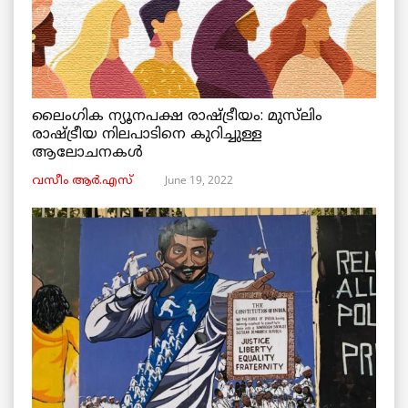
ലൈംഗിക ന്യൂനപക്ഷ രാഷ്ട്രീയം: മുസ്‌ലിം
രാഷ്ട്രീയ നിലപാടിനെ കുറിച്ചുള്ള
ആലോചനകൾ
June 19, 2022
വസീം ആർ.എസ്