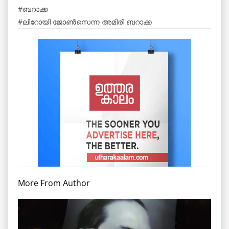
ബറാക്ക
ലിറോയി ജോണ്‍സെന്ന അമിരി ബറാക്ക
More From Author