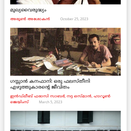
മുഖ്യവൈരുദ്ധ്യം
October 25, 2023
അരുണ്‍ അശോകൻ
ഗസ്സാൻ കനഫാനി: ഒരു ഫലസ്തീനി
എഴുത്തുകാരന്റെ ജീവിതം
ഇൻഡ്ലീബ് ​​ഫരാസി സാബർ, നദ്ദ ഒസ്മാൻ, ഹാറൂൺ
March 5, 2023
ജെയിംസ്