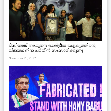
ടിസ്സിലേത് ബഹുജന രാഷ്ട്രീയ ഐക്യത്തിന്റെ
വിജയം: നിദാ പർവീൻ സംസാരിക്കുന്നു
November 20, 2022