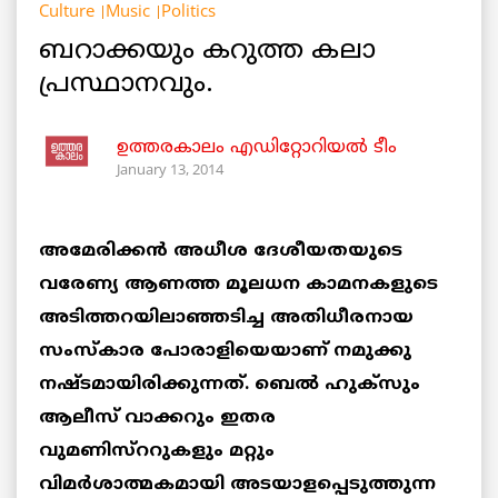
Culture
Music
Politics
ബറാക്കയും കറുത്ത കലാ
പ്രസ്ഥാനവും.
ഉത്തരകാലം എഡിറ്റോറിയല്‍ ടീം
January 13, 2014
അമേരിക്കന്‍ അധീശ ദേശീയതയുടെ
വരേണ്യ ആണത്ത മൂലധന കാമനകളുടെ
അടിത്തറയിലാഞ്ഞടിച്ച അതിധീരനായ
സംസ്‌കാര പോരാളിയെയാണ് നമുക്കു
നഷ്ടമായിരിക്കുന്നത്. ബെല്‍ ഹുക്‌സും
ആലീസ് വാക്കറും ഇതര
വുമണിസ്‌ററുകളും മറ്റും
വിമര്‍ശാത്മകമായി അടയാളപ്പെടുത്തുന്ന