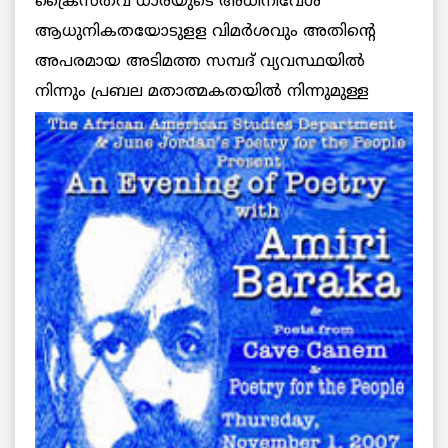
ക്രൈസ്തവ ധാരയുടെ അധിനിവേശ
ആധുനികതയോടുളള വിമര്‍ശവും അതിന്റെ
അപരമായ അടിമത്ത സമ്പദ് വ്യവസ്ഥയില്‍
നിന്നും പ്രബല
മതാത്മകതയില്‍ നിന്നുമുള്ള