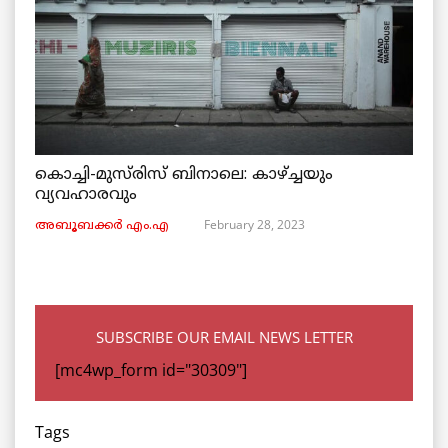
കൊച്ചി-മുസ്‌രിസ് ബിനാലെ: കാഴ്ച്ചയും
വ്യവഹാരവും
February 28, 2023
അബൂബക്കർ എം.എ
SUBSCRIBE OUR EMAIL NEWS LETTER
[mc4wp_form id="30309"]
Tags