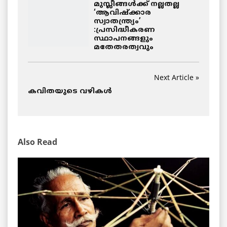
മുസ്ലീങ്ങൾക്ക് നല്ലതല്ല
‘ആവിഷ്ക്കാര
സ്വാതന്ത്ര്യം’
:പ്രസിദ്ധീകരണ
സ്ഥാപനങ്ങളും
മതേതരത്വവും
Next Article »
കവിതയുടെ വഴികള്‍
Also Read