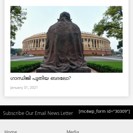
ഗാന്ധിജി പുതിയ ബദലോ?
January 31, 2021
[mc4wp_form id="30309"]
Subscribe Our Email News Letter
Home
Media