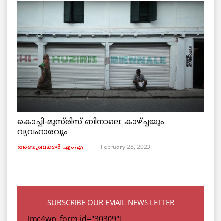
കൊച്ചി-മുസ്‌രിസ് ബിനാലെ: കാഴ്ച്ചയും
വ്യവഹാരവും
February 28, 2023
അബൂബക്കർ എം.എ
SUBSCRIBE OUR EMAIL NEWS LETTER
[mc4wp_form id="30309"]