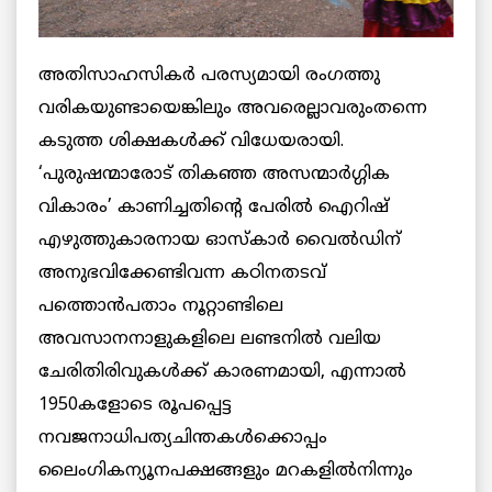
അതിസാഹസികര്‍ പരസ്യമായി രംഗത്തു
വരികയുണ്ടായെങ്കിലും അവരെല്ലാവരുംതന്നെ
കടുത്ത ശിക്ഷകള്‍ക്ക് വിധേയരായി.
‘പുരുഷന്മാരോട് തികഞ്ഞ അസന്മാര്‍ഗ്ഗിക
വികാരം’ കാണിച്ചതിന്റെ പേരില്‍ ഐറിഷ്
എഴുത്തുകാരനായ ഓസ്‌കാര്‍ വൈല്‍ഡിന്
അനുഭവിക്കേണ്ടിവന്ന കഠിനതടവ്
പത്തൊന്‍പതാം നൂറ്റാണ്ടിലെ
അവസാനനാളുകളിലെ ലണ്ടനില്‍ വലിയ
ചേരിതിരിവുകള്‍ക്ക് കാരണമായി, എന്നാല്‍
1950കളോടെ രൂപപ്പെട്ട
നവജനാധിപത്യചിന്തകള്‍ക്കൊപ്പം
ലൈംഗികന്യൂനപക്ഷങ്ങളും മറകളില്‍നിന്നും