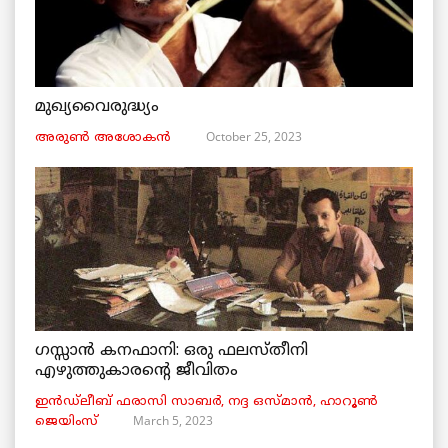
മുഖ്യവൈരുദ്ധ്യം
October 25, 2023
അരുണ്‍ അശോകൻ
ഗസ്സാൻ കനഫാനി: ഒരു ഫലസ്തീനി
എഴുത്തുകാരന്റെ ജീവിതം
ഇൻഡ്ലീബ് ​​ഫരാസി സാബർ, നദ്ദ ഒസ്മാൻ, ഹാറൂൺ
March 5, 2023
ജെയിംസ്