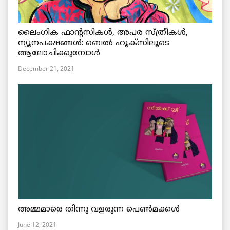
ലൈംഗിക ഫാന്റസികൾ, അപര സ്ത്രീകൾ,
ന്യൂനപക്ഷങ്ങൾ: ബെൽ ഹൂക്സിലൂടെ
ആലോചിക്കുമ്പോൾ
December 21, 2021
അമ്മമാരെ തിന്നു വളരുന്ന പെൺമക്കൾ
June 12, 2021