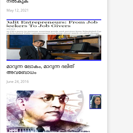
നൽകുക
May 12, 2021
മാറുന്ന ലോകം, മാറുന്ന ദലിത്
അവബോധം
June 24, 2016