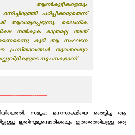
ൽ ആൺ‌കുട്ടികളെയും
്നിച്ചിരുത്തി പഠിപ്പിക്കരുതെന്ന്
ി ആവശ്യപ്പെടുന്നു. ലൈംഗിക
ധശിക്ഷ നൽകുക മാത്രമല്ല അത്
പാക്കണമെന്നു കൂടി ആ സംഘടന
നു. ഈ പ്രസ്താവങ്ങൾ യുവതലമുറ
വെല്ലുവിളികളുടെ സൂചനകളാണ്.
_______________________
തിയിലെത്തി. സമൂഹ മന:സാക്ഷിയെ ഞെട്ടിച്ച ആ
്ടുള്ളു. ഇതിനുമുമ്പൊരിക്കലും ഇത്തരത്തിലുള്ള ഒരു