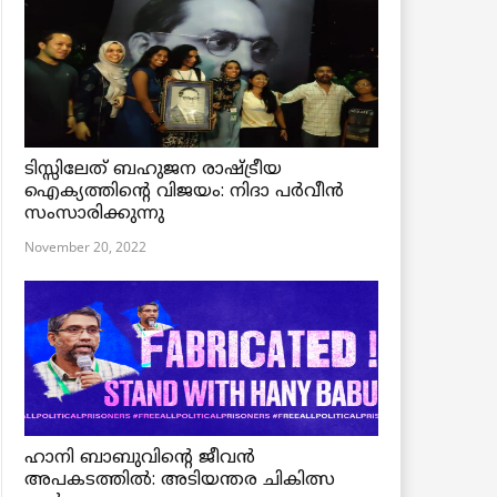
ടിസ്സിലേത് ബഹുജന രാഷ്ട്രീയ
ഐക്യത്തിന്റെ വിജയം: നിദാ പർവീൻ
സംസാരിക്കുന്നു
November 20, 2022
ഹാനി ബാബുവിന്റെ ജീവൻ
അപകടത്തിൽ: അടിയന്തര ചികിത്സ