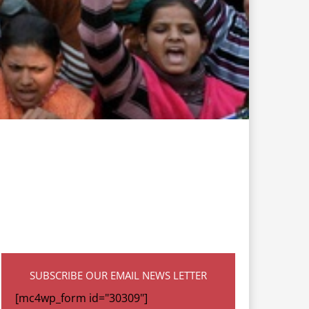
SUBSCRIBE OUR EMAIL NEWS LETTER
[mc4wp_form id="30309"]