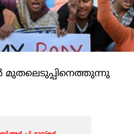
്‍ മുതലെടുപ്പിനെത്തുന്നു
ബി.ആര്‍ .പി. ഭാസ്കര്‍