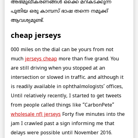
അഭിമുഖീകരണങ്ങള്‍ ഒക്കെ മറികടക്കുന്ന
പുതിയ ഒരു കാമ്പസ് ഭാഷ തന്നെ നമുക്ക്
ആവശ്യമുണ്ട്.
cheap jerseys
000 miles on the dial can be yours from not
much
jerseys cheap
more than five grand. You
are still driving when you stopped at an
intersection or slowed in traffic. and although it
is readily available in ophthalmologists’ offices,
Until relatively recently, I started to get tweets
from people called things like “CarbonPete”
wholesale nfl jerseys
Forty five minutes into the
jam I crawled past a sign informing me that
delays were possible until November 2016.