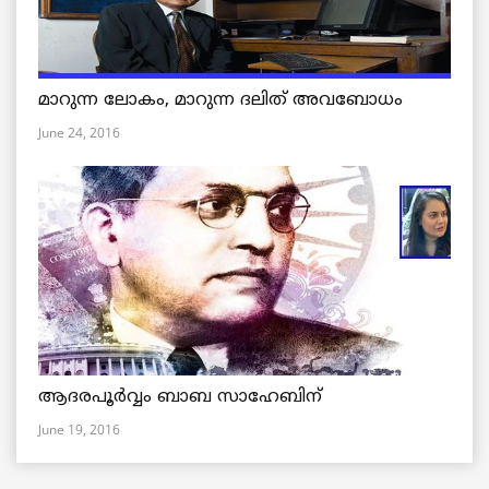
മാറുന്ന ലോകം, മാറുന്ന ദലിത് അവബോധം
June 24, 2016
ആദരപൂര്‍വ്വം ബാബ സാഹേബിന്
June 19, 2016