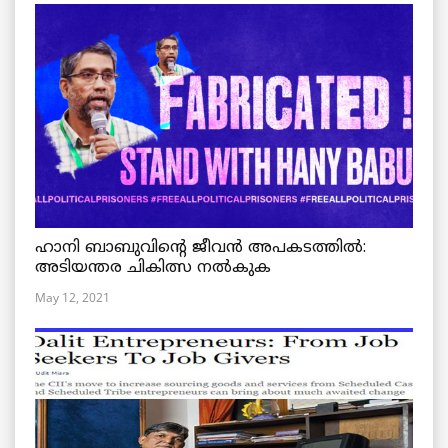
ഹാനി ബാബുവിന്റെ ജീവൻ അപകടത്തിൽ:
അടിയന്തര ചികിത്സ നൽകുക
May 12, 2021