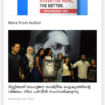
More From Author
ടിസ്സിലേത് ബഹുജന രാഷ്ട്രീയ ഐക്യത്തിന്റെ
വിജയം: നിദാ പർവീൻ സംസാരിക്കുന്നു
November 20, 2022