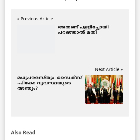
« Previous Article
അതങ്ങ് പള്ളീപ്പോയി
പറഞ്ഞാല്‍ മതി
Next Article »
മധ്യപൗരസ്ത്യം: സൈക്‌സ്
-പികോ വ്യവസ്ഥയുടെ
അന്ത്യം?
Also Read