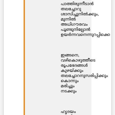
പാത്തിരുന്നീടാന്‍
തലച്ചോറു
ശാസിച്ചുനില്‍ക്കും,
മുന്നില്‍
അധിഗൗരവം
പൂണ്ടുനില്പോന്‍
ഉയര്‍ന്നവനെന്നുറപ്പിക്കെ
ഇങ്ങനെ,
വഴികൊഴുത്തീടെ
രൂപഭേദങ്ങള്‍
കുഴയ്ക്കും
തലച്ചോറനുസരിപ്പിക്കും
കൊന്നും
മരിച്ചും
നടക്കും
ഹൃദയം