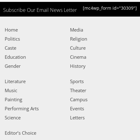
[mc4wp_form id="30309"]
Subscribe Our Email News Letter
Home
Media
Politics
Religion
Caste
Culture
Education
Cinema
Gender
History
Literature
Sports
Music
Theater
Painting
Campus
Performing Arts
Events
Science
Letters
Editor’s Choice