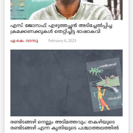
എസ്. ജോസഫ്: എഴുത്തച്ഛൻ അടിച്ചേൽപ്പിച്ച
ക്രമക്കണക്കുകൾ തെറ്റിച്ചിട്ട ഭാഷാകവി
February 6, 2023
എ.കെ. വാസു
രണ്ടിടങ്ങഴി നെല്ലും അടിമത്തവും: തകഴിയുടെ
രണ്ടിടങ്ങഴി എന്ന കൃതിയുടെ പശ്ചാത്തലത്തിൽ