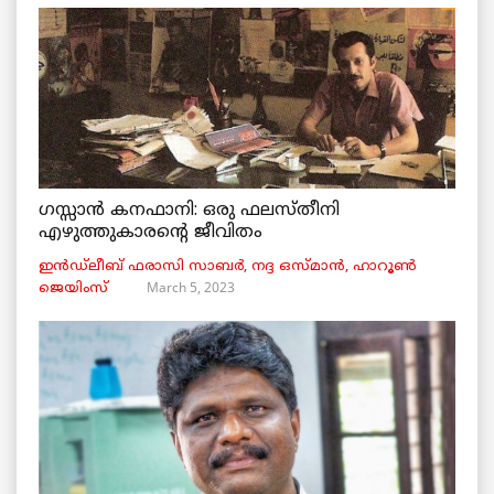
ഗസ്സാൻ കനഫാനി: ഒരു ഫലസ്തീനി
എഴുത്തുകാരന്റെ ജീവിതം
ഇൻഡ്ലീബ് ​​ഫരാസി സാബർ, നദ്ദ ഒസ്മാൻ, ഹാറൂൺ
March 5, 2023
ജെയിംസ്