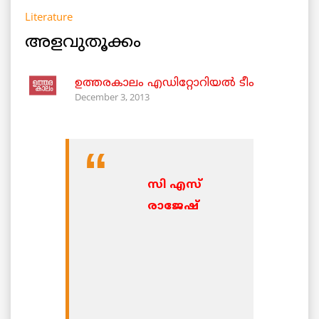
Literature
അളവുതൂക്കം
ഉത്തരകാലം എഡിറ്റോറിയല്‍ ടീം
December 3, 2013
സി എസ്
രാജേഷ്‌