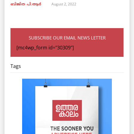
August 2, 2022
ബിജിത പി.ആർ
SUBSCRIBE OUR EMAIL NEWS LETTER
[mc4wp_form id="30309"]
Tags