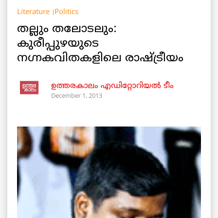
Literature
Politics
തല്ലും തലോടലും:
കുരീപ്പുഴയുടെ
നഗ്നകവിതകളിലെ രാഷ്ട്രീയം
ഉത്തരകാലം എഡിറ്റോറിയല്‍ ടീം
December 1, 2013