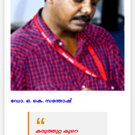
ഡോ. ഒ. കെ. സന്തോഷ്
കരുത്തുറ്റ കുറെ