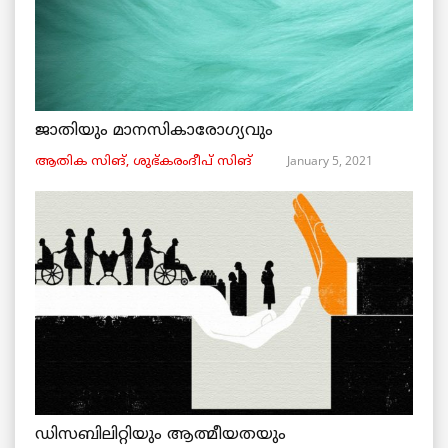
ജാതിയും മാനസികാരോഗ്യവും
January 5, 2021
ആതിക സിങ്, ശുഭ്കരംദീപ് സിങ്
ഡിസബിലിറ്റിയും ആത്മീയതയും