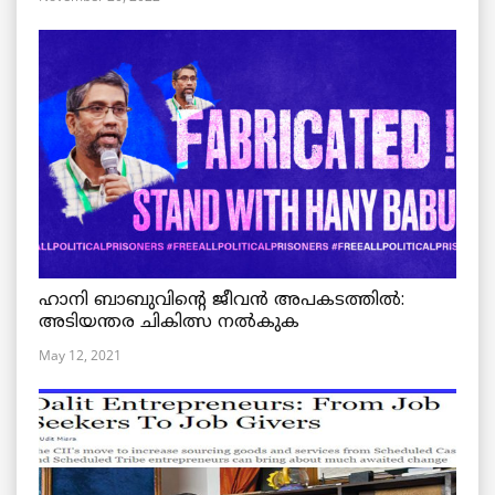
ഹാനി ബാബുവിന്റെ ജീവൻ അപകടത്തിൽ:
അടിയന്തര ചികിത്സ നൽകുക
May 12, 2021