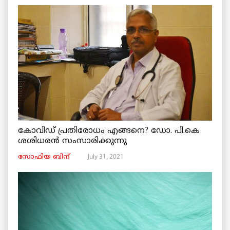
കോവിഡ് പ്രതിരോധം എങ്ങനെ? ഡോ. പി.കെ
ശശിധരൻ സംസാരിക്കുന്നു
July 31, 2021
സോഫിയ ബിന്ദ്