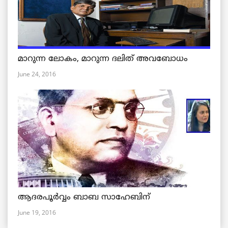
മാറുന്ന ലോകം, മാറുന്ന ദലിത് അവബോധം
June 24, 2016
ആദരപൂര്‍വ്വം ബാബ സാഹേബിന്
June 19, 2016