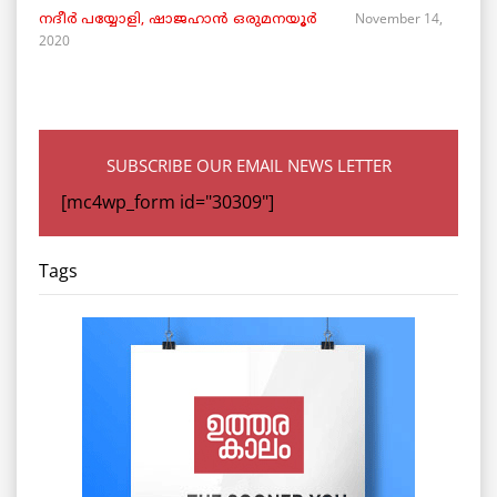
November 14,
നദീർ പയ്യോളി, ഷാജഹാൻ ഒരുമനയൂർ
2020
SUBSCRIBE OUR EMAIL NEWS LETTER
[mc4wp_form id="30309"]
Tags