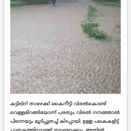
കട്ടിലിന് താഴേക്ക് കൈനീട്ടി വിരല്‍കൊണ്ട്
വെള്ളമിറങ്ങിയോന്ന് പരതും. വിരല്‍ നനഞ്ഞാല്‍
പിന്നെയും മൂടിപ്പുതച്ച് കിടപ്പായി. ഉള്ള പലകകളിട്ട്
പാതകത്തിനടുത്ത് തട്ടുണ്ടാക്കും. അതില്‍