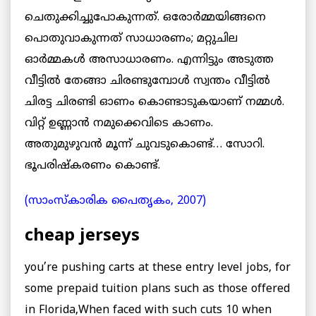
ചെതുക്കിച്ചുപോകുന്നത്. ഒരോര്‍മ്മയിങ്ങനെ
പൊതുവാകുന്നത് സാധാരണം; മറ്റുചില
ഓര്‍മ്മകള്‍ അസാധാരണം. എന്നിട്ടും അടുത്ത
വീട്ടില്‍ തേങ്ങാ ചിരണ്ടുമ്പോള്‍ സ്വന്തം വീട്ടില്‍
ചിരട്ട ചിരണ്ടി ഓണം കൊണ്ടാടുകയാണ് നമ്മള്‍.
വിറ്റ് ഉണ്ണാന്‍ നമുക്കെവിടെ കാണം.
അതുമുഴുവന്‍ മൂന്ന് ചുവടുകൊണ്ട്… സോറി.
ഭൂപരിഷ്കരണം കൊണ്ട്.
(സാംസ്കാരിക പൈതൃകം, 2007)
cheap jerseys
you’re pushing carts at these entry level jobs, for
some prepaid tuition plans such as those offered
in Florida,When faced with such cuts 10 when