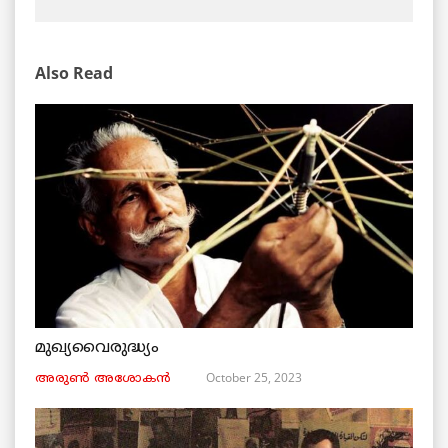
Also Read
മുഖ്യവൈരുദ്ധ്യം
October 25, 2023
അരുണ്‍ അശോകൻ