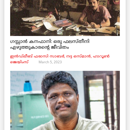
ഗസ്സാൻ കനഫാനി: ഒരു ഫലസ്തീനി
എഴുത്തുകാരന്റെ ജീവിതം
ഇൻഡ്ലീബ് ​​ഫരാസി സാബർ, നദ്ദ ഒസ്മാൻ, ഹാറൂൺ
March 5, 2023
ജെയിംസ്