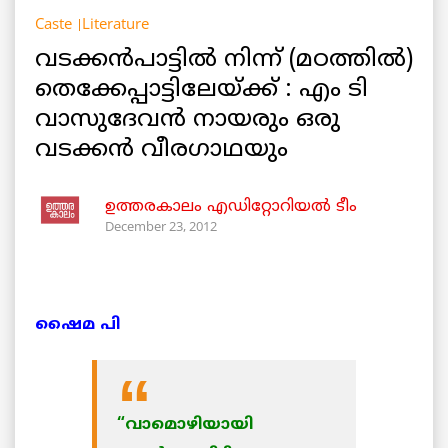
Caste
Literature
വടക്കന്‍പാട്ടില്‍ നിന്ന് (മഠത്തില്‍)
തെക്കേപ്പാട്ടിലേയ്ക്ക് : എം ടി
വാസുദേവന്‍ നായരും ഒരു
വടക്കന്‍ വീരഗാഥയും
ഉത്തരകാലം എഡിറ്റോറിയല്‍ ടീം
December 23, 2012
ഷൈമ പി
“വാമൊഴിയായി