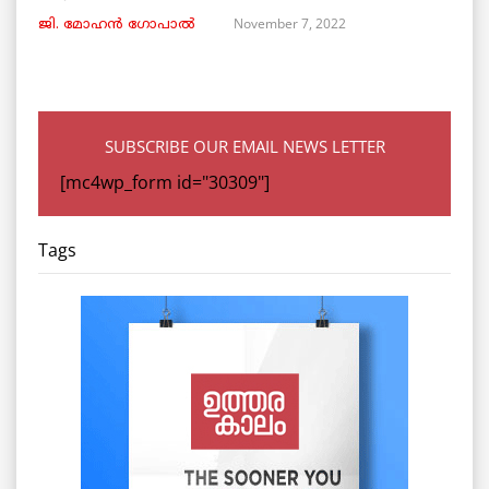
November 7, 2022
ജി. മോഹൻ ഗോപാൽ
SUBSCRIBE OUR EMAIL NEWS LETTER
[mc4wp_form id="30309"]
Tags