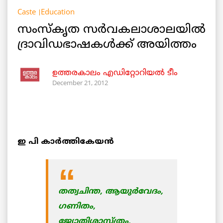
Caste
Education
സംസ്കൃത സര്‍വകലാശാലയില്‍
ദ്രാവിഡഭാഷകള്‍ക്ക് അയിത്തം
ഉത്തരകാലം എഡിറ്റോറിയല്‍ ടീം
December 21, 2012
ഇ പി കാര്‍ത്തികേയന്‍
തത്വചിന്ത, ആയുര്‍വേദം,
ഗണിതം,
ജ്യോതിശാസ്ത്രം,