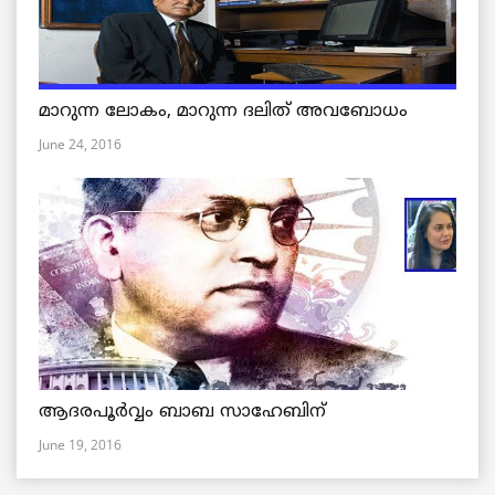
മാറുന്ന ലോകം, മാറുന്ന ദലിത് അവബോധം
June 24, 2016
ആദരപൂര്‍വ്വം ബാബ സാഹേബിന്
June 19, 2016