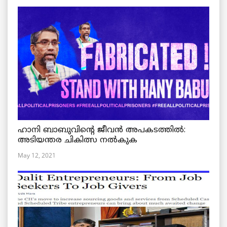
ഹാനി ബാബുവിന്റെ ജീവൻ അപകടത്തിൽ:
അടിയന്തര ചികിത്സ നൽകുക
May 12, 2021