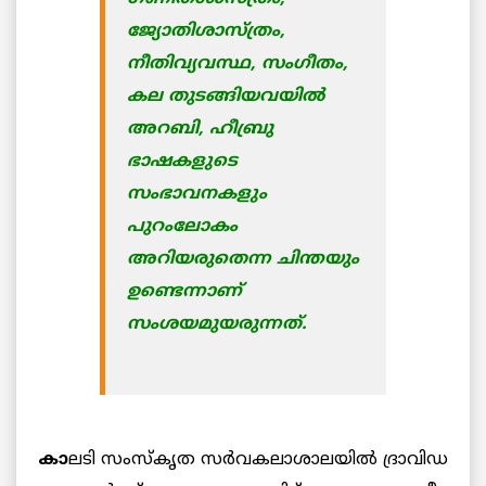
ജ്യോതിശാസ്ത്രം,
നീതിവ്യവസ്ഥ, സംഗീതം,
കല തുടങ്ങിയവയില്‍
അറബി, ഹീബ്രു
ഭാഷകളുടെ
സംഭാവനകളും
പുറംലോകം
അറിയരുതെന്ന ചിന്തയും
ഉണ്ടെന്നാണ്
സംശയമുയരുന്നത്.
കാ
ലടി സംസ്കൃത സര്‍വകലാശാലയില്‍ ദ്രാവിഡ