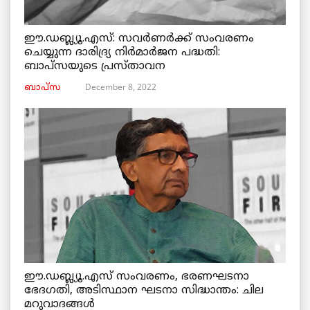
ഈ.ഡബ്ല്യൂ.എസ്: സവർണർക്ക് സംവരണം
ചെയ്യുന്ന ദാരിദ്ര്യ നിർമാർജന പദ്ധതി:
ബാപ്സയുടെ പ്രസ്താവന
December 8, 2022
ബാപ്സ
ഈ.ഡബ്ല്യൂ.എസ് സംവരണം, ഭരണഘടനാ
ഭേദഗതി, അടിസ്ഥാന ഘടനാ സിദ്ധാന്തം: ചില
മറുവാദങ്ങൾ