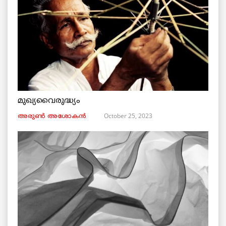
മുഖ്യവൈരുദ്ധ്യം
October 25, 2023
അരുണ്‍ അശോകൻ