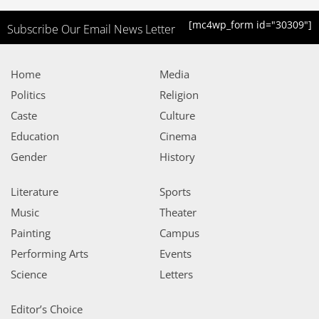
[mc4wp_form id="30309"]
Subscribe Our Email News Letter
Home
Media
Politics
Religion
Caste
Culture
Education
Cinema
Gender
History
Literature
Sports
Music
Theater
Painting
Campus
Performing Arts
Events
Science
Letters
Editor’s Choice