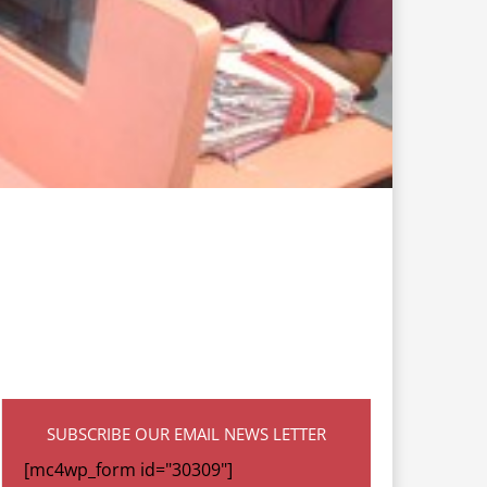
SUBSCRIBE OUR EMAIL NEWS LETTER
[mc4wp_form id="30309"]