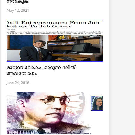
നൽകുക
May 12, 2021
മാറുന്ന ലോകം, മാറുന്ന ദലിത്
അവബോധം
June 24, 2016