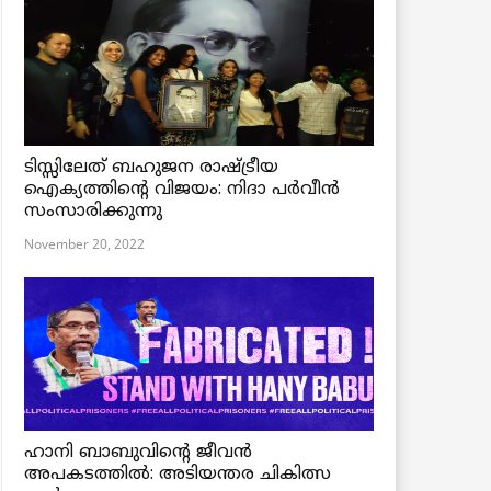
ടിസ്സിലേത് ബഹുജന രാഷ്ട്രീയ
ഐക്യത്തിന്റെ വിജയം: നിദാ പർവീൻ
സംസാരിക്കുന്നു
November 20, 2022
ഹാനി ബാബുവിന്റെ ജീവൻ
അപകടത്തിൽ: അടിയന്തര ചികിത്സ