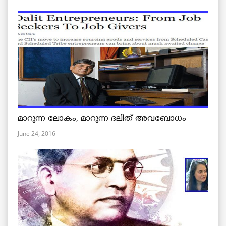
മാറുന്ന ലോകം, മാറുന്ന ദലിത് അവബോധം
June 24, 2016