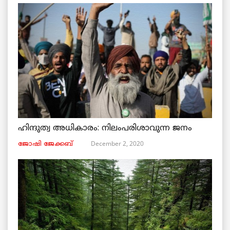
ഹിന്ദുത്വ അധികാരം: നിലംപരിശാവുന്ന ജനം
December 2, 2020
ജോഷി ജേക്കബ്