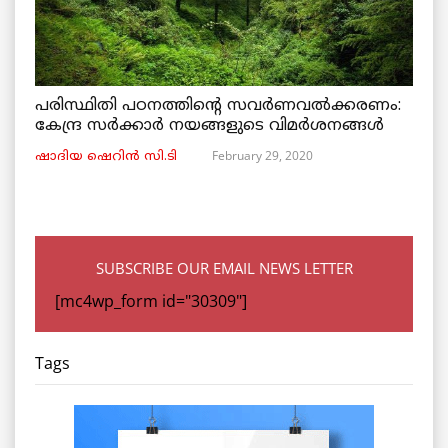
പരിസ്ഥിതി പഠനത്തിൻ്റെ സവർണവൽക്കരണം:
കേന്ദ്ര സർക്കാർ നയങ്ങളുടെ വിമർശനങ്ങൾ
February 29, 2020
ഷാദിയ ഷെറിൻ സി.ടി
SUBSCRIBE OUR EMAIL NEWS LETTER
[mc4wp_form id="30309"]
Tags