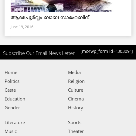
ആദരപൂര്‍വ്വം ബാബ സാഹേബിന്
June 19, 2016
[mc4wp_form id="30309"]
Subscribe Our Email News Letter
Home
Media
Politics
Religion
Caste
Culture
Education
Cinema
Gender
History
Literature
Sports
Music
Theater