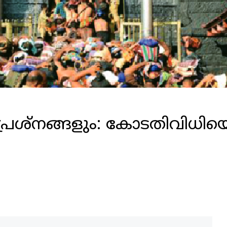
പ്രശ്നങ്ങളും: കോടതിവിധിയെപ്