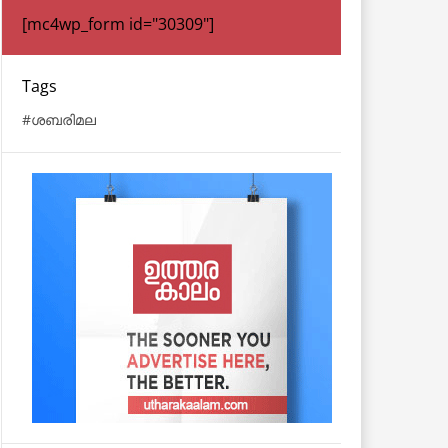
[mc4wp_form id="30309"]
Tags
ശബരിമല