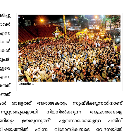
ച്ചു
വാവർ
ന്ന
കൾ
ഹികൾ
ുപടി
ുടെ
എന്ന
ശബരിമല
ത്ത്
്ഞ്
കൾ രാജ്യത്ത് അരാജകത്വം സൃഷ്ടിക്കുന്നതിനാണ്
റ്റാണ്ടുകളായി നിലനിൽക്കുന്ന ആചാരങ്ങളെ
ീഷണിയും ഉയരുന്നുണ്ട്” എന്നൊക്കെയുള്ള പതിവ്
ിഷയത്തിൽ ഹിന്ദു വിശാസികളുടെ വേദനയിൽ