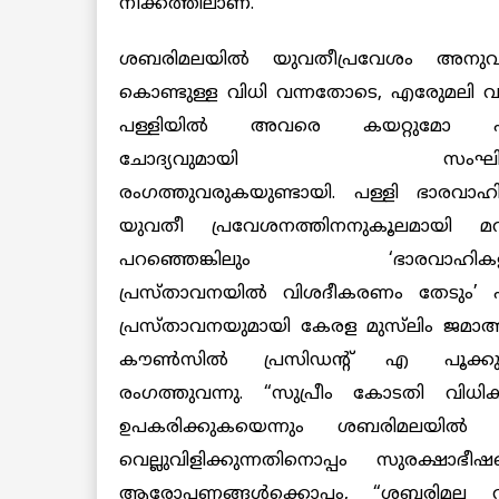
നീക്കത്തിലാണ്.
ശബരിമലയിൽ യുവതീപ്രവേശം അനുവദി
കൊണ്ടുള്ള വിധി വന്നതോടെ, എരുേമലി 
പള്ളിയിൽ അവരെ കയറ്റുമോ എ
ചോദ്യവുമായി സംഘി
രംഗത്തുവരുകയുണ്ടായി. പള്ളി ഭാരവാ
യുവതീ പ്രവേശനത്തിനനുകൂലമായി മറ
പറഞ്ഞെങ്കിലും ‘ഭാരവാഹികള
പ്രസ്താവനയിൽ വിശദീകരണം തേടും’ 
പ്രസ്താവനയുമായി കേരള മുസ്‌ലിം ജമാഅ
കൗൺസിൽ പ്രസിഡന്റ് എ പൂക്കുഞ
രംഗത്തുവന്നു. “സുപ്രീം കോടതി വിധി
ഉപകരിക്കുകയെന്നും ശബരിമലയിൽ നൂ
വെല്ലുവിളിക്കുന്നതിനൊപ്പം സുരക്ഷാഭ
ആരോപണങ്ങൾക്കൊപ്പം, “ശബരിമല വ