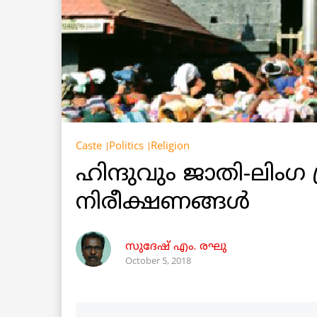
Caste
Politics
Religion
ഹിന്ദുവും ജാതി-ലിംഗ 
നിരീക്ഷണങ്ങൾ
സുദേഷ് എം. രഘു
October 5, 2018