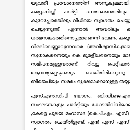
യുവതീ പ്രവേശനത്തിന് അനുകൂലമാ
കമ്യൂണിസ്റ്റ് പാര്‍ട്ടി നേതാക്കന്മാരില
കുറേപ്പേരെങ്കിലും വിധിയെ സ്വാഗതം ച
ചെയ്യുന്നുണ്ട്. എന്നാൽ അവരിലും ഭ
ധര്‍മസങ്കടത്തിനൊപ്പമാണെന്ന് വേണം ക
വിരലിലെണ്ണാവുന്നവരെ (അവിശ്വാസികളാണ
സുധാകരനെയും കെ മുരളീധരനെയും രാജ
സമീപനമുള്ളവരാണ്. റിവ്യൂ പെറ്റ
ആവശ്യപ്പെടുകയും ചെയ്തിരിക്കുന്ന
ബിജെപിയും സമരം രൂക്ഷമാക്കാനുള്ള തയ്യാറെടു
എസ്.എൻ.ഡി.പി യോഗം, ബി.ഡി.ജെ.എസ്
സംഘടനകളും പാര്‍ട്ടിയും കോടതിവിധിക്കെത
,കേരള പുലയ മഹാസഭ (കെ.പി.എം. എസ്) നേ
സ്വാഗതം ചെയ്തിട്ടുണ്ട്. എൻ എസ് എ