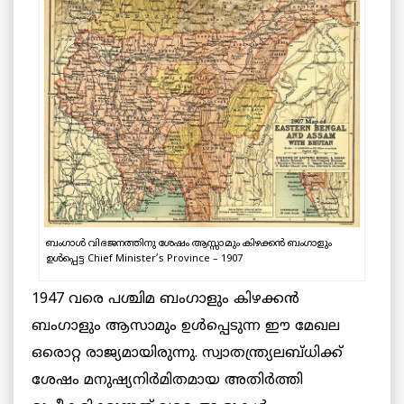
ബംഗാൾ വിഭജനത്തിനു ശേഷം ആസ്സാമും കിഴക്കൻ ബംഗാളും
ഉൾപ്പെട്ട Chief Minister’s Province – 1907
1947 വരെ പശ്ചിമ ബംഗാളും കിഴക്കന്‍
ബംഗാളും ആസാമും ഉള്‍പ്പെടുന്ന ഈ മേഖല
ഒരൊറ്റ രാജ്യമായിരുന്നു. സ്വാതന്ത്ര്യലബ്ധിക്ക്
ശേഷം മനുഷ്യനിര്‍മിതമായ അതിര്‍ത്തി