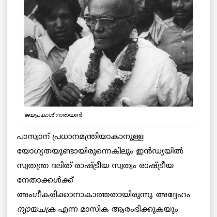
ജയപ്രകാശ് നാരായൺ
പാസ്വാന് പ്രധാനമന്ത്രിയാകാനുള്ള
യോഗ്യതയുണ്ടായിരുന്നെകിലും ഇൻഡ്യയിൽ
സ്വതന്ത്ര ദലിത് രാഷ്ട്രീയ സ്വത്വം രാഷ്ട്രീയ
നേതാക്കൾക്ക്
അംഗീകരിക്കാനാകാത്തതായിരുന്നു. അദ്ദേഹം
ന്യായചക്ര
എന്ന മാസിക ആരംഭിക്കുകയും