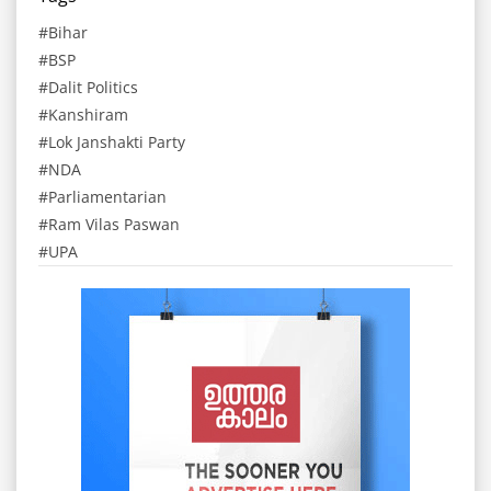
Bihar
BSP
Dalit Politics
Kanshiram
Lok Janshakti Party
NDA
Parliamentarian
Ram Vilas Paswan
UPA