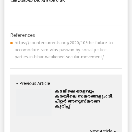
വിവർത്തനം: ഹസീന ടി.
References
https://countercurrents.org/2020/10/the-failure-to-
accomodate-ram-vilas-paswan-by-social-justice-
parties-in-bihar-weakened-secular-movement/
« Previous Article
കടലിലെ ഓളവും
കരയിലെ സമരങ്ങളും: ടി.
പീറ്റർ അനുസ്മരണ
കുറിപ്പ്
Next Article »