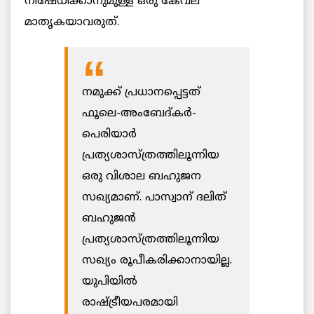
നിഷേധിക്കാനുമുള്ള ഒരു കേവല
മാതൃകയാവരുത്.
നമുക്ക് പ്രധാനപ്പെട്ടത്
ഫൂലെ-അംബേദ്‌കർ-
പെരിയാർ
പ്രത്യശാസ്ത്രത്തിലൂന്നിയ
ഒരു വിശാല ബഹുജന
സഖ്യമാണ്. പാസ്വാന് ദലിത്
ബഹുജൻ
പ്രത്യശാസ്ത്രത്തിലൂന്നിയ
സഖ്യം രൂപീകരിക്കാനായില്ല.
യുപിയിൽ
രാഷ്ട്രീയപരമായി