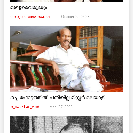
മുഖ്യവൈരുദ്ധ്യം
October 25, 2023
അരുണ്‍ അശോകൻ
ഒച്ച ഫോട്ടത്തിൽ പതിയില്ല മിസ്റ്റർ മലയാളി
April 27, 2023
രൂപേഷ്‌ കുമാര്‍