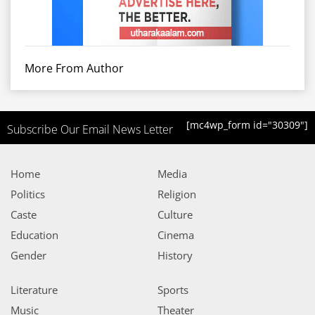
More From Author
[mc4wp_form id="30309"]
Subscribe Our Email News Letter
Home
Media
Politics
Religion
Caste
Culture
Education
Cinema
Gender
History
Literature
Sports
Music
Theater