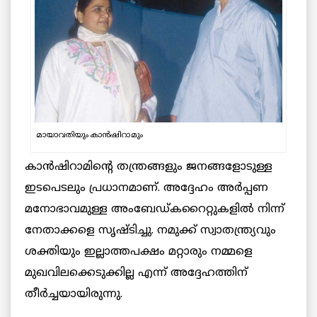
മായാവതിയും കാൻഷിറാമും
കാൻഷിറാമിന്റെ തന്ത്രങ്ങളും ജനങ്ങളോടുള്ള
ഇടപെടലും പ്രധാനമാണ്. അദ്ദേഹം അർപ്പണ
മനോഭാവമുള്ള അംബേഡ്കറൈറ്റുകളിൽ നിന്ന്
നേതാക്കളെ സൃഷ്ടിച്ചു. നമുക്ക് സ്വാതന്ത്ര്യവും
ശക്തിയും ഇല്ലാത്തപക്ഷം മറ്റാരും നമ്മളെ
മുഖവിലക്കെടുക്കില്ല എന്ന് അദ്ദേഹത്തിന്
തീർച്ചയായിരുന്നു.