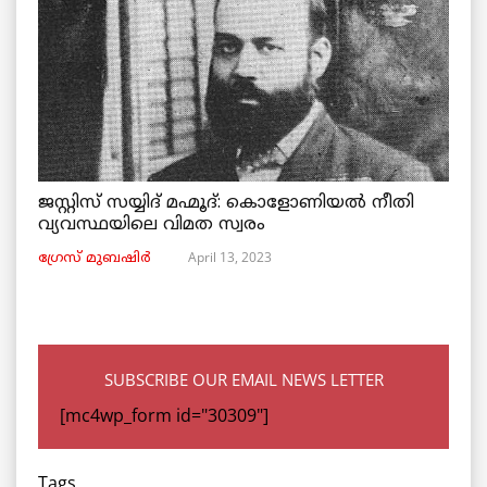
ജസ്റ്റിസ് സയ്യിദ് മഹ്മൂദ്: കൊളോണിയൽ നീതി
വ്യവസ്ഥയിലെ വിമത സ്വരം
April 13, 2023
ഗ്രേസ് മുബഷിർ
SUBSCRIBE OUR EMAIL NEWS LETTER
[mc4wp_form id="30309"]
Tags