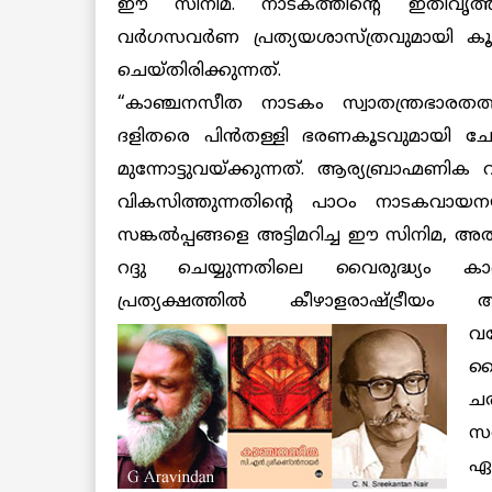
ഈ സിനിമ. നാടകത്തിന്റെ ഇതിവൃത്
വര്‍ഗസവര്‍ണ പ്രത്യയശാസ്ത്രവുമായി ക
ചെയ്തിരിക്കുന്നത്.
“കാഞ്ചനസീത നാടകം സ്വാതന്ത്രഭാരതത്
ദളിതരെ പിന്‍തള്ളി ഭരണകൂടവുമായി ചേര്‍
മുന്നോട്ടുവയ്ക്കുന്നത്. ആര്യബ്രാഹ്മണി
വികസിത്തുന്നതിന്റെ പാഠം നാടകവായനയില്
സങ്കല്‍പ്പങ്ങളെ അട്ടിമറിച്ച ഈ സിനിമ, അ
റദ്ദു ചെയ്യുന്നതിലെ വൈരുദ്ധ്യം ക
പ്രത്യക്ഷത്തില്‍ കീഴാളരാഷ്ട്രീയം ആവി
വര
ക
ചര
സവ
ഏ