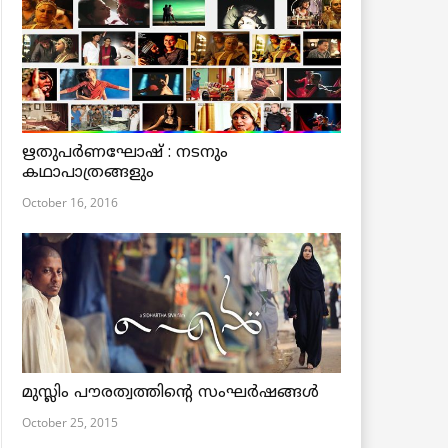
ഋതുപര്‍ണഘോഷ് : നടനും
കഥാപാത്രങ്ങളും
October 16, 2016
മുസ്ലിം പൗരത്വത്തിന്റെ സംഘര്‍ഷങ്ങള്‍
October 25, 2015