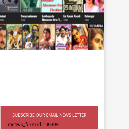
SUBSCRIBE OUR EMAIL NEWS LETTER
[mc4wp_form id="30309"]