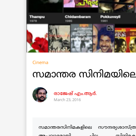
Cinema
സമാന്തര സിനിമയിലെ 
രാജേഷ് എം.ആര്‍.
March 23, 2016
സമാന്തരസിനിമകളിലെ സൗന്ദര്യശാസ്ത്രം