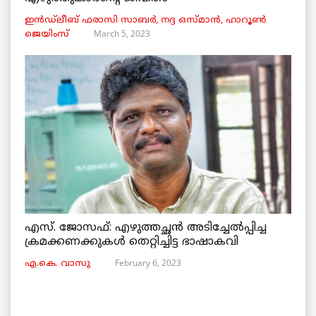
ഇൻഡ്ലീബ് ​​ഫരാസി സാബർ, നദ്ദ ഒസ്മാൻ, ഹാറൂൺ
March 5, 2023
ജെയിംസ്
എസ്. ജോസഫ്: എഴുത്തച്ഛൻ അടിച്ചേൽപ്പിച്ച
ക്രമക്കണക്കുകൾ തെറ്റിച്ചിട്ട ഭാഷാകവി
February 6, 2023
എ.കെ. വാസു