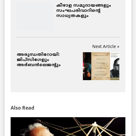
കീഴാള സമുദായങ്ങളും
സംഘപരിവാറിന്റെ
സാധ്യതകളും
Next Article »
അരുന്ധതിറോയി:
ജിപ്‌സിഗേളും
അര്‍ബന്‍ലെജന്റും
Also Read