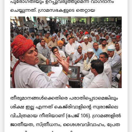
പുരോഗതിയും ഉറപ്പുവരുത്തുമെന്ന് വാഗ്ദാനം
ചെയ്യുന്നത്. ഗ്രാമസഭകളുടെ തെറ്റായ
തീരുമാനങ്ങള്‍ക്കെതിരെ പരാതിപ്പെടാമെങ്കിലും
ശിക്ഷ ഇല്ല എന്നത് കെജ്‌രിവാളിന്റെ സ്വരാജിലെ
വിചിത്രമായ നീതിയാണ് (പേജ് 106). ഗ്രാമങ്ങളില്‍
ജാതീയത, സ്ത്രീധനം, ശൈശവവിവാഹം, പ്രേത