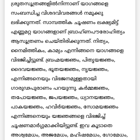
ശ്രുതസൂത്രങ്ങളില്‍നിന്നാണ് യാഗങ്ങളെ
സംബന്ധിച്ച വിശദവിവരങ്ങള്‍ നമുക്കു
ലഭിക്കുന്നത്. സാമ്പത്തിക ചൂഷണം ലക്ഷ്യമിട്ട്
എണ്ണമറ്റ യാഗങ്ങളാണ് ബ്രാഹ്ണപൗരോഹിത്യം
ആസൂത്രണം ചെയ്തിരിക്കുന്നത്. നിത്യം,
നൈമിത്തികം, കാമ്യം എന്നിങ്ങനെ യാഗങ്ങളെ
വിഭജിച്ചിട്ടുണ്ട്. ബ്രഹ്മയജ്ഞം, പിതൃയജ്ഞം,
ദൈവയജ്ഞം, ഭൂതയജ്ഞം, നൃയജ്ഞം,
എന്നിങ്ങനെയും വിഭജനമുള്ളതായി
ഗാരുഢപുരാണം പറയുന്നു. കര്‍മ്മജ്ഞം,
തപോയജ്ഞം, ജപയജ്ഞം, ധ്യാനയജ്ഞം,
പാകയജ്ഞം, ഹവിര്‍യജ്ഞം, സോമയജ്ഞം
എന്നിങ്ങനെയും യജ്ഞങ്ങളെ വിഭജിച്ച്
ചൂഷണമാര്‍ഗ്ഗമാക്കിയിട്ടുണ്ട്. ഇവ കൂടാതെ
അശ്വമേധം, അജമേധം, മഹിഷമേധം, ഗോമേധം,