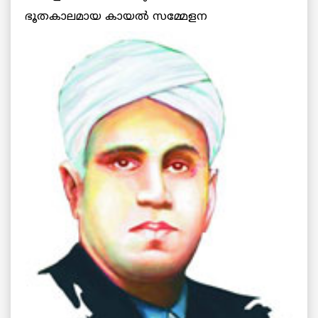
ഭൂതകാലമായ കായല്‍
സമ്മേളന