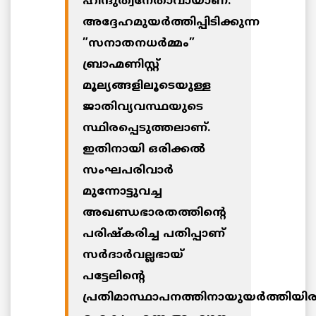
ഹിന്ദുത്വനേതാവായാണ്.
അദ്ദേഹമുയര്‍ത്തിപ്പിടിക്കുന്ന
”സനാതനധര്‍മ്മം”
ബ്രാഹ്മണിസ്റ്റ്
മൂല്യങ്ങളിലൂടെയുള്ള
ജാതിവ്യവസ്ഥയുടെ
സ്ഥിരപ്പെടുത്തലാണ്.
ഇതിനായി ഒരിക്കല്‍
സംഘപരിവാര്‍
മുന്നോട്ടുവച്ച
അഖണ്ഡഭാരതത്തിന്റെ
പരിഷ്‌കരിച്ച പതിപ്പാണ്
സര്‍ദാര്‍വല്ലഭായ്
പട്ടേലിന്റെ
പ്രതിമാസ്ഥാപനത്തിനായുയര്‍ത്തിയിര