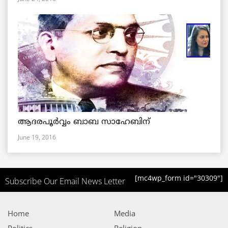
ആദരപൂര്‍വ്വം ബാബ സാഹേബിന്
June 19, 2016
[mc4wp_form id="30309"]
Subscribe Our Email News Letter
Home
Media
Politics
Religion