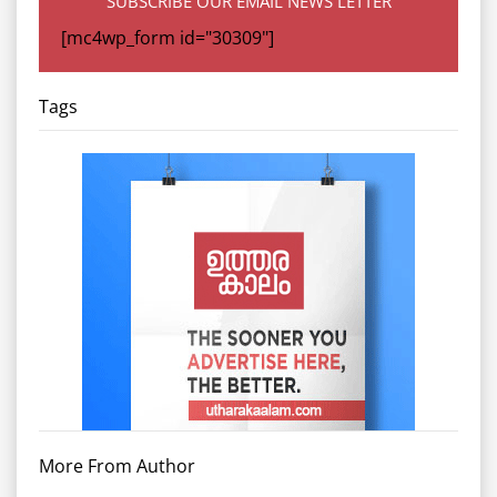
SUBSCRIBE OUR EMAIL NEWS LETTER
[mc4wp_form id="30309"]
Tags
More From Author