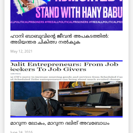
ഹാനി ബാബുവിന്റെ ജീവൻ അപകടത്തിൽ:
അടിയന്തര ചികിത്സ നൽകുക
May 12, 2021
മാറുന്ന ലോകം, മാറുന്ന ദലിത് അവബോധം
June 24, 2016