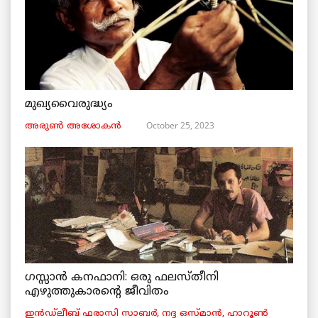
മുഖ്യവൈരുദ്ധ്യം
October 25, 2023
അരുണ്‍ അശോകൻ
ഗസ്സാൻ കനഫാനി: ഒരു ഫലസ്തീനി
എഴുത്തുകാരന്റെ ജീവിതം
ഇൻഡ്ലീബ് ​​ഫരാസി സാബർ, നദ്ദ ഒസ്മാൻ, ഹാറൂൺ