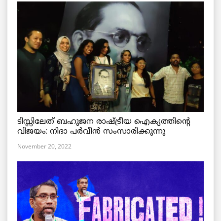
ടിസ്സിലേത് ബഹുജന രാഷ്ട്രീയ ഐക്യത്തിന്റെ
വിജയം: നിദാ പർവീൻ സംസാരിക്കുന്നു
November 20, 2022