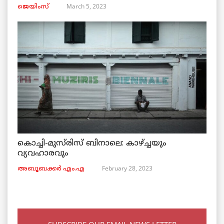
March 5, 2023
ജെയിംസ്
കൊച്ചി-മുസ്‌രിസ് ബിനാലെ: കാഴ്ച്ചയും
വ്യവഹാരവും
February 28, 2023
അബൂബക്കർ എം.എ