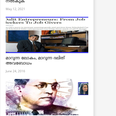
നൽകുക
May 12, 2021
മാറുന്ന ലോകം, മാറുന്ന ദലിത്
അവബോധം
June 24, 2016