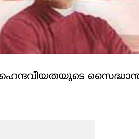
വഹൈന്ദവീയതയുടെ സൈദ്ധാന്ത