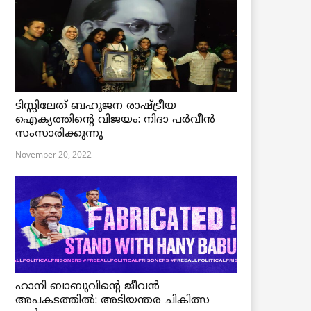
ടിസ്സിലേത് ബഹുജന രാഷ്ട്രീയ
ഐക്യത്തിന്റെ വിജയം: നിദാ പർവീൻ
സംസാരിക്കുന്നു
November 20, 2022
ഹാനി ബാബുവിന്റെ ജീവൻ
അപകടത്തിൽ: അടിയന്തര ചികിത്സ