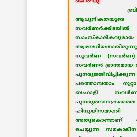
ജെ.രഘു
ബ
ആധുനികതയുടെ വ
സവര്‍ണര്‍ക്കിടയില
സാംസ്‌കാരി
ആഴമേറിയതായിരുന്
സുവര്‍ണ (സവര്‍ണ
സവര്‍ണര്‍ ഭ്രാന്ത
പുനരുജ്ജീവിപ്പിക്കുന്
പത്തൊമ്പതാം നൂറ്റാ
ബംഗാളി സവര്‍
പുനരുത്ഥാനക്രമത
ഹിന്ദുയിസമാക്കി പരി
അതുകൊണ്ടാണ് സം
ചെയ്യുന്ന സമകാല