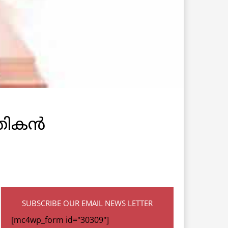
ികന്‍
SUBSCRIBE OUR EMAIL NEWS LETTER
[mc4wp_form id="30309"]