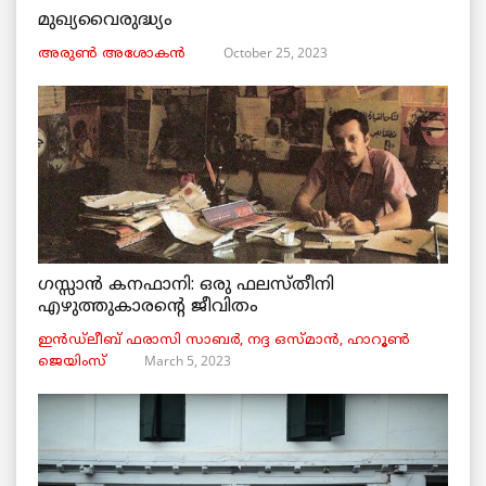
മുഖ്യവൈരുദ്ധ്യം
October 25, 2023
അരുണ്‍ അശോകൻ
ഗസ്സാൻ കനഫാനി: ഒരു ഫലസ്തീനി
എഴുത്തുകാരന്റെ ജീവിതം
ഇൻഡ്ലീബ് ​​ഫരാസി സാബർ, നദ്ദ ഒസ്മാൻ, ഹാറൂൺ
March 5, 2023
ജെയിംസ്