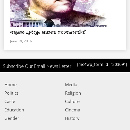
ആദരപൂര്‍വ്വം ബാബ സാഹേബിന്
June 19, 2016
[mc4wp_form id="30309"]
Subscribe Our Email News Letter
Home
Media
Politics
Religion
Caste
Culture
Education
Cinema
Gender
History