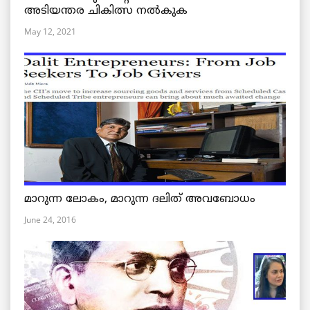
അടിയന്തര ചികിത്സ നൽകുക
May 12, 2021
മാറുന്ന ലോകം, മാറുന്ന ദലിത് അവബോധം
June 24, 2016