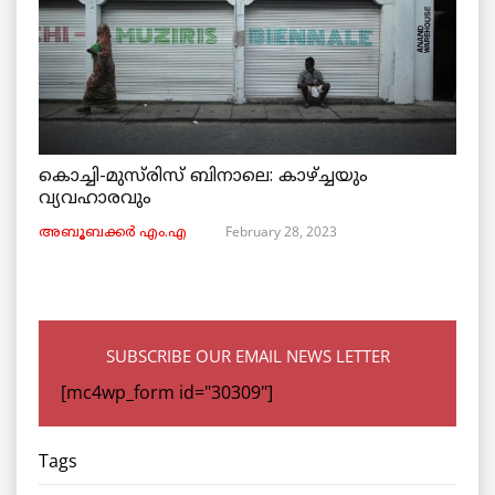
കൊച്ചി-മുസ്‌രിസ് ബിനാലെ: കാഴ്ച്ചയും
വ്യവഹാരവും
February 28, 2023
അബൂബക്കർ എം.എ
SUBSCRIBE OUR EMAIL NEWS LETTER
[mc4wp_form id="30309"]
Tags