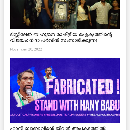
ടിസ്സിലേത് ബഹുജന രാഷ്ട്രീയ ഐക്യത്തിന്റെ
വിജയം: നിദാ പർവീൻ സംസാരിക്കുന്നു
November 20, 2022
ഹാനി ബാബുവിന്റെ ജീവൻ അപകടത്തിൽ: