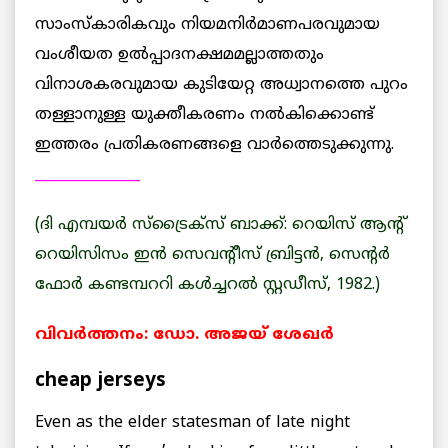
സാംസ്‌കാരികവും നിയമനിര്‍മാണപരവുമായ
വംശീയത ഉല്‍പ്പാദനക്ഷമമല്ലാത്തതും
വിനാശകരവുമായ കുടിയേറ്റ അധ്വാനത്തെ പുറം
തള്ളാനുള്ള യുക്തീകരണം നല്‍കിക്കൊണ്ട്
ഇത്തരം പ്രതികരണങ്ങളെ വാര്‍ത്തെടുക്കുന്നു.
_______________
(ദി എമ്പയര്‍ സ്‌ട്രൈക്‌സ് ബാക്ക്: റെയിസ് ആന്റ്
റെയിസിസം ഇന്‍ സെവന്റീസ് ബ്രിട്ടന്‍, സെന്റര്‍
ഫോര്‍ കണ്ടമ്പററി കള്‍ച്ചറല്‍ സ്റ്റഡീസ്, 1982.)
വിവര്‍ത്തനം: ഡോ. അജയ് ശേഖര്‍
cheap jerseys
Even as the elder statesman of late night