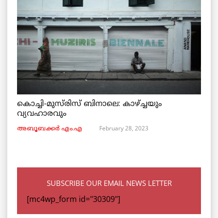
കൊച്ചി-മുസ്‌രിസ് ബിനാലെ: കാഴ്ച്ചയും
വ്യവഹാരവും
February 28, 2023
അബൂബക്കർ എം.എ
SUBSCRIBE OUR EMAIL NEWS LETTER
[mc4wp_form id="30309"]