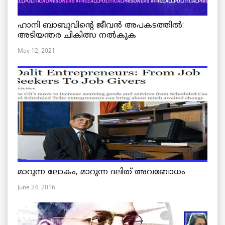
ഹാനി ബാബുവിന്റെ ജീവൻ അപകടത്തിൽ:
അടിയന്തര ചികിത്സ നൽകുക
May 12, 2021
മാറുന്ന ലോകം, മാറുന്ന ദലിത് അവബോധം
June 24, 2016