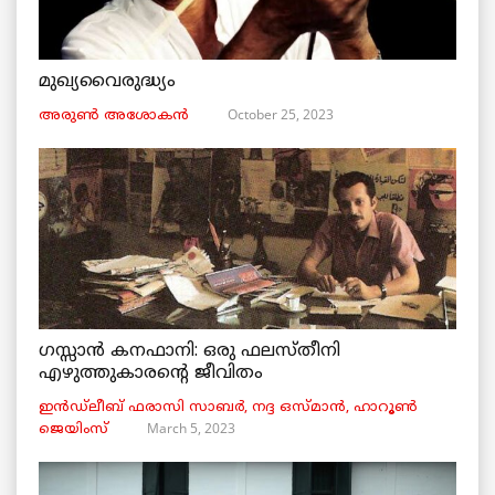
മുഖ്യവൈരുദ്ധ്യം
October 25, 2023
അരുണ്‍ അശോകൻ
ഗസ്സാൻ കനഫാനി: ഒരു ഫലസ്തീനി
എഴുത്തുകാരന്റെ ജീവിതം
ഇൻഡ്ലീബ് ​​ഫരാസി സാബർ, നദ്ദ ഒസ്മാൻ, ഹാറൂൺ
March 5, 2023
ജെയിംസ്