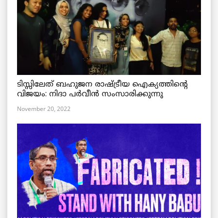
ടിസ്സിലേത് ബഹുജന രാഷ്ട്രീയ ഐക്യത്തിന്റെ
വിജയം: നിദാ പർവീൻ സംസാരിക്കുന്നു
November 20, 2022