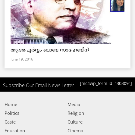
ആദരപൂര്‍വ്വം ബാബ സാഹേബിന്
June 19, 2016
[mc4wp_form id="30309"]
Subscribe Our Email News Letter
Home
Media
Politics
Religion
Caste
Culture
Education
Cinema