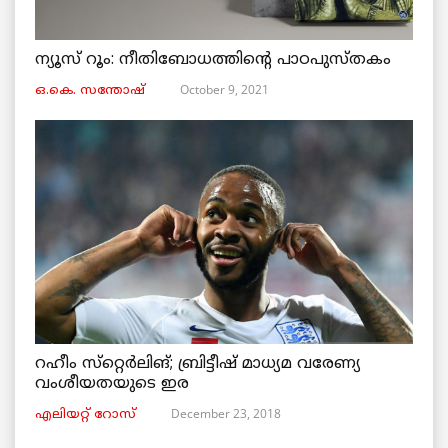
ന്യൂസ് റൂം: നീതിബോധത്തിന്റെ പാഠപുസ്തകം
October 9, 2021
ഒ.കെ. സന്തോഷ്
റഹീം സ്‌റ്റെര്‍ലിങ്; ബ്രിട്ടീഷ് മാധ്യമ വരേണ്യ
വംശീയതയുടെ ഇര
December 23, 2018
എലിയറ്റ് റോസ്