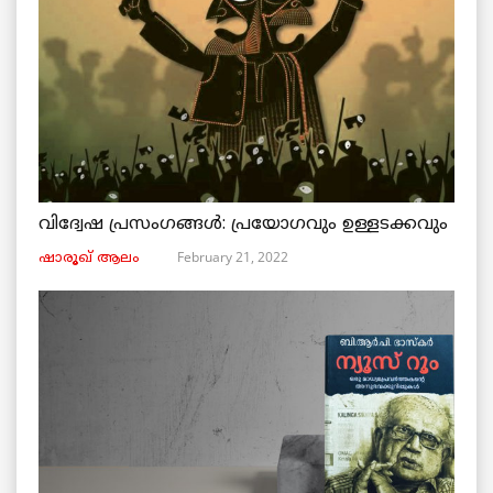
വിദ്വേഷ പ്രസംഗങ്ങൾ: പ്രയോഗവും ഉള്ളടക്കവും
February 21, 2022
ഷാരൂഖ് ആലം