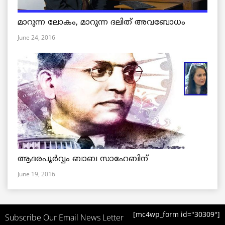
മാറുന്ന ലോകം, മാറുന്ന ദലിത് അവബോധം
June 24, 2016
ആദരപൂര്‍വ്വം ബാബ സാഹേബിന്
June 19, 2016
[mc4wp_form id="30309"]
Subscribe Our Email News Letter