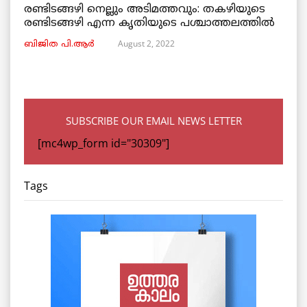
രണ്ടിടങ്ങഴി നെല്ലും അടിമത്തവും: തകഴിയുടെ
രണ്ടിടങ്ങഴി എന്ന കൃതിയുടെ പശ്ചാത്തലത്തിൽ
August 2, 2022
ബിജിത പി.ആർ
SUBSCRIBE OUR EMAIL NEWS LETTER
[mc4wp_form id="30309"]
Tags