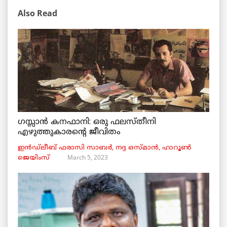
Also Read
ഗസ്സാൻ കനഫാനി: ഒരു ഫലസ്തീനി
എഴുത്തുകാരന്റെ ജീവിതം
ഇൻഡ്ലീബ് ​​ഫരാസി സാബർ, നദ്ദ ഒസ്മാൻ, ഹാറൂൺ
March 5, 2023
ജെയിംസ്