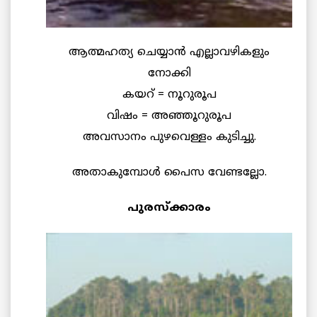
ആത്മഹത്യ ചെയ്യാന്‍ എല്ലാവഴികളും
നോക്കി
കയറ് = നൂറുരൂപ
വിഷം = അഞ്ഞൂറുരൂപ
അവസാനം പുഴവെള്ളം കുടിച്ചു.
അതാകുമ്പോള്‍ പൈസ വേണ്ടല്ലോ.
പുരസ്ക്കാരം