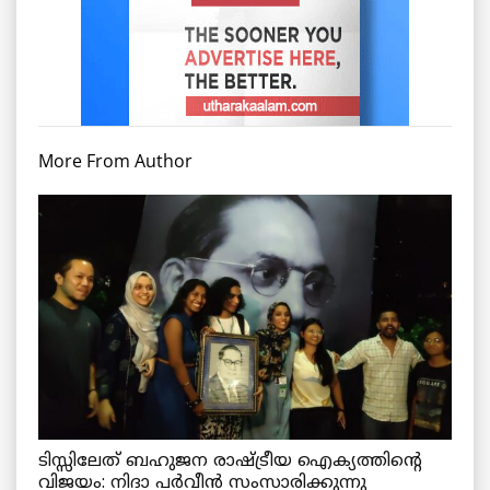
More From Author
ടിസ്സിലേത് ബഹുജന രാഷ്ട്രീയ ഐക്യത്തിന്റെ
വിജയം: നിദാ പർവീൻ സംസാരിക്കുന്നു