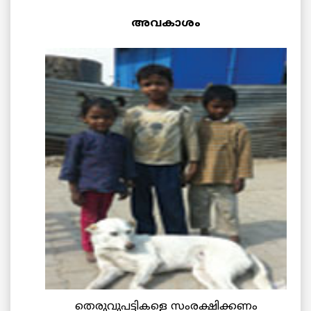
അവകാശം
തെരുവുപട്ടികളെ സംരക്ഷിക്കണം