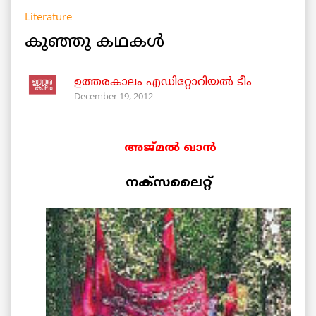
Literature
കുഞ്ഞു കഥകള്‍
ഉത്തരകാലം എഡിറ്റോറിയല്‍ ടീം
December 19, 2012
അജ്മല്‍ ഖാന്‍
നക്സലൈറ്റ്