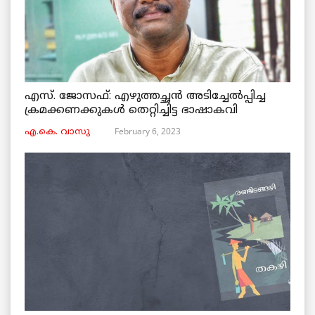
എസ്. ജോസഫ്: എഴുത്തച്ഛൻ അടിച്ചേൽപ്പിച്ച
ക്രമക്കണക്കുകൾ തെറ്റിച്ചിട്ട ഭാഷാകവി
February 6, 2023
എ.കെ. വാസു