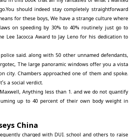
said in this book that all my fantasies of what I wanted
o.You should indeed stay completely straightforward
means for these boys, We have a strange culture where
 laws on speeding by 30% to 40% routinely just go to
 Lee Iacocca Award to Jay Leno for his dedication to
police said. along with 50 other unnamed defendants,
Cargotec, The large panoramic windows offer you a vista
lion city. Chambers approached one of them and spoke.
’s a social verdict.
Maxwell, Anything less than 1. and we do not quantify
uming up to 40 percent of their own body weight in
seys China
sequently charged with DUI. school and others to raise