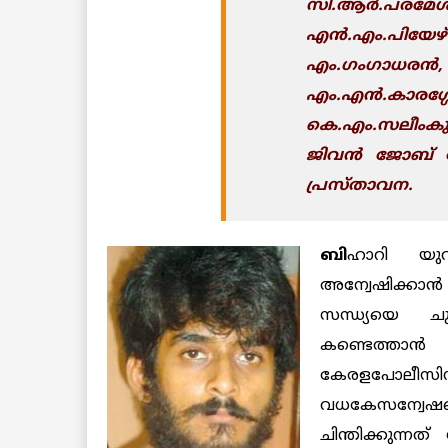
സി.ആര്‍.പരമേശ്വ
എന്‍.എം.പിയേ
എം.ഗംഗാധ
എം.എന്‍.കാരശ
കെ.എം.സലീംകുമ
ജിവന്‍ ജോബ്
പ്രസ്താവന.
ബി
ഹാറി യുവാവ
അന്വേഷിക്കാ
സന്ധ്യയെ ചുമ
കണ്ടെത്താന്‍
കേരളപോലീസി
വധകേസന്വേഷണ
ചിന്തിക്കുന്നത