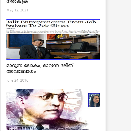
നൽകുക
May 12, 2021
മാറുന്ന ലോകം, മാറുന്ന ദലിത്
അവബോധം
June 24, 2016