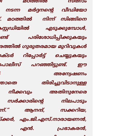
ദമയി മഠത്തില്‍ സത്നാം
 നടന്ന മര്‍ദ്ദനന്റെ വീഡിയോ
ട്. മഠത്തി
ല്‍
നിന്ന് സിങ്ങിനെ
്റഡിയില്‍ എടുക്കുമ്പോള്‍,
ണ്ട് പരിശോധിപ്പിക്കുകയും
ര
ത്തി
ല്‍ ഗുരുതരമായ മുറിവുകള്‍
ടര്‍ റിപ്പോര്‍ട്ട് ചെയ്യുകയും
 പോലീസ് പറഞ്ഞിട്ടുണ്ട്. ഈ
ത്തില്‍ അന്വേഷണം
െത്താതെ തിരിച്ചുവിടാനുള്ള
െ നീക്കവും അതിനുനേരെ
ന സര്‍ക്കാരിന്റെ നിലപാടും
ണ്.” ആനന്ദ്, സക്കറിയ,
്ക്കര്‍, എം.ജി.എസ്.നാരായണന്‍,
, എന്‍. പ്രഭാകരന്‍,