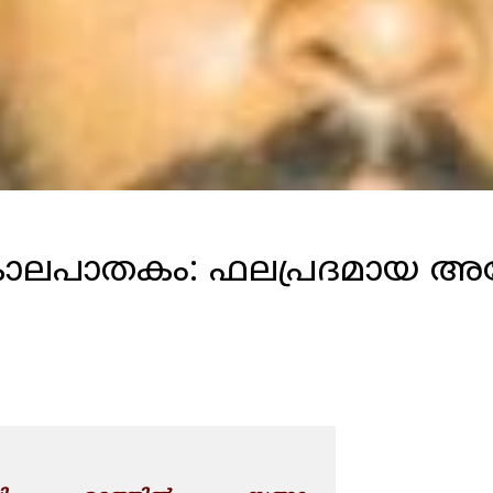
െ കൊലപാതകം: ഫലപ്രദമായ 