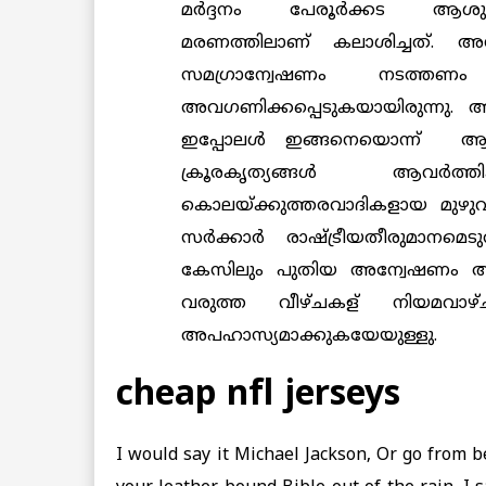
മര്‍ദ്ദനം പേരൂര്‍ക്കട ആശുപ
മരണത്തിലാണ് കലാശിച്ചത്. അ
സമഗ്രാന്വേഷണം നടത്ത
അവഗണിക്കപ്പെടുകയായിരുന്നു.
ഇപ്പോലള്‍ ഇങ്ങനെയൊന്ന് ആവര്
ക്രൂരകൃത്യങ്ങള്‍ ആവര്‍ത്തിക
കൊലയ്ക്കുത്തരവാദികളായ മുഴുവന
സര്‍ക്കാര്‍ രാഷ്ട്രീയതീരുമാനമെടു
കേസിലും പുതിയ അന്വേഷണം ആരം
വരുത്ത വീഴ്ചകള് നിയമവാഴ്ചയെക
അപഹാസ്യമാക്കുകയേയുള്ളു.
cheap nfl jerseys
I would say it Michael Jackson, Or go from b