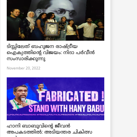
ടിസ്സിലേത് ബഹുജന രാഷ്ട്രീയ
ഐക്യത്തിന്റെ വിജയം: നിദാ പർവീൻ
സംസാരിക്കുന്നു
November 20, 2022
ഹാനി ബാബുവിന്റെ ജീവൻ
അപകടത്തിൽ: അടിയന്തര ചികിത്സ