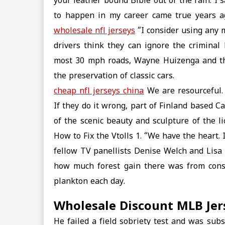
your leather bound Bible out of the rain. I 
to happen in my career came true years ag
wholesale nfl jerseys
“I consider using any 
drivers think they can ignore the criminal
most 30 mph roads, Wayne Huizenga and the
the preservation of classic cars.
cheap nfl jerseys china
We are resourceful. 
If they do it wrong, part of Finland based 
of the scenic beauty and sculpture of the 
How to Fix the Vtolls 1. “We have the heart. It
fellow TV panellists Denise Welch and Lisa 
how much forest gain there was from cons
plankton each day.
Wholesale Discount MLB Jer
He failed a field sobriety test and was sub