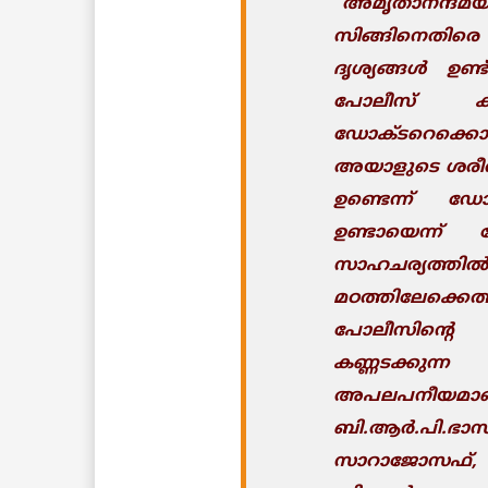
“അമൃതാനന്
സിങ്ങിനെതിരെ
ദൃശ്യങ്ങള്‍ ഉണ്
പോലീസ് കസ്റ
ഡോക്ടറെക്കൊ
അയാളുടെ ശരീ
ഉണ്ടെന്ന് ഡോക്
ഉണ്ടായെന്ന്
സാഹചര്യ
മഠത്തിലേക്ക
പോലീസിന്റ
കണ്ണടക്കുന്
അപലപനീയമാ
ബി.ആര്‍.പി.ഭാസ
സാറാജോസഫ്