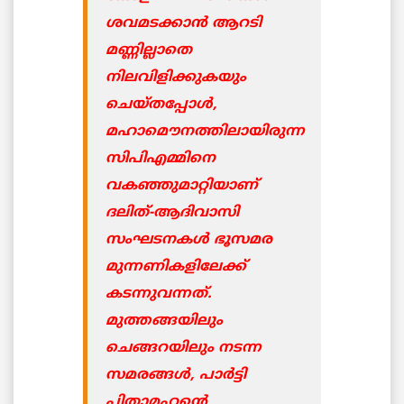
ശവമടക്കാന്‍ ആറടി
മണ്ണില്ലാതെ
നിലവിളിക്കുകയും
ചെയ്തപ്പോള്‍,
മഹാമൌനത്തിലായിരുന്ന
സിപിഎമ്മിനെ
വകഞ്ഞുമാറ്റിയാണ്
ദലിത്-ആദിവാസി
സംഘടനകള്‍ ഭൂസമര
മുന്നണികളിലേക്ക്
കടന്നുവന്നത്.
മുത്തങ്ങയിലും
ചെങ്ങറയിലും നടന്ന
സമരങ്ങള്‍, പാര്‍ട്ടി
പിതാമഹന്റെ