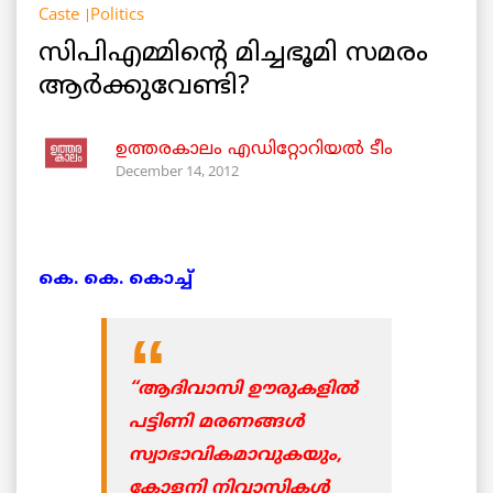
Caste
Politics
സിപിഎമ്മിന്റെ മിച്ചഭൂമി സമരം
ആര്‍ക്കുവേണ്ടി?
ഉത്തരകാലം എഡിറ്റോറിയല്‍ ടീം
December 14, 2012
കെ. കെ. കൊച്ച്
“
ആദിവാസി ഊരുകളില്‍
പട്ടിണി മരണങ്ങള്‍
സ്വാഭാവികമാവുകയും,
കോളനി നിവാസികള്‍