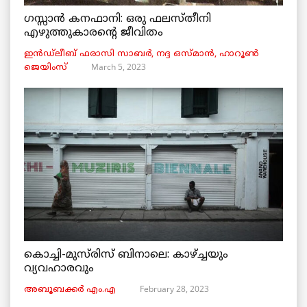
ഗസ്സാൻ കനഫാനി: ഒരു ഫലസ്തീനി
എഴുത്തുകാരന്റെ ജീവിതം
ഇൻഡ്ലീബ് ​​ഫരാസി സാബർ, നദ്ദ ഒസ്മാൻ, ഹാറൂൺ
March 5, 2023
ജെയിംസ്
കൊച്ചി-മുസ്‌രിസ് ബിനാലെ: കാഴ്ച്ചയും
വ്യവഹാരവും
February 28, 2023
അബൂബക്കർ എം.എ