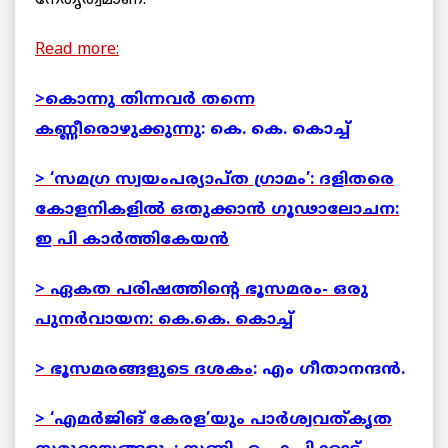
Read more:
>കൊന്നു തിന്നവര്‍ തന്നെ
കണ്ണീരൊഴുക്കുന്നു
: കെ. കെ. കൊച്ച്
> ‘സമഗ്ര സ്വയംപര്യാപ്ത ഗ്രാമം’: ദളിതരെ
കോളനികളില്‍ ഒതുക്കാന്‍ ഗൂഢാലോചന:
ഇ പി കാര്‍ത്തികേയന്‍
> ഏകത പരിഷത്തിന്റെ ഭൂസമരം- ഒരു
പുനര്‍വായന:
കെ.കെ. കൊച്ച്
> ഭൂസമരങ്ങളുടെ ദശകം
: എം ഗീതാനന്ദന്‍.
> ‘എമര്‍ജിങ് കേരള’യും പാര്‍ശ്വവത്കൃത