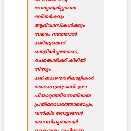
നേതൃത്വമില്ലാതെ
ദലിതര്‍ക്കും
ആദിവാസികള്‍ക്കും
സമരം നടത്താന്‍
കഴിയുമെന്ന്
തെളിയിച്ചതോടെ,
ചെങ്കൊടിക്ക് കീഴില്‍
നിന്നും
കര്‍ഷകതൊഴിലാളികള്‍
അകന്നുതുടങ്ങി. ഈ
പിന്മാറ്റത്തിന്നെതിരായ
പ്രതിരോധത്തോടൊപ്പം,
വന്‍കിട തോട്ടങ്ങള്‍
അനധികൃതമായി
കൈവശം വച്ചിരുന്ന