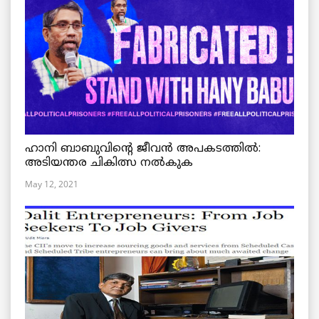
ഹാനി ബാബുവിന്റെ ജീവൻ അപകടത്തിൽ:
അടിയന്തര ചികിത്സ നൽകുക
May 12, 2021