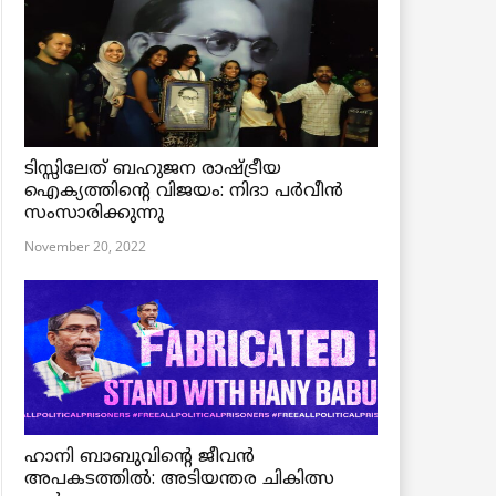
ടിസ്സിലേത് ബഹുജന രാഷ്ട്രീയ
ഐക്യത്തിന്റെ വിജയം: നിദാ പർവീൻ
സംസാരിക്കുന്നു
November 20, 2022
ഹാനി ബാബുവിന്റെ ജീവൻ
അപകടത്തിൽ: അടിയന്തര ചികിത്സ