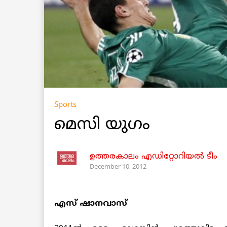
Sports
മെസി യുഗം
ഉത്തരകാലം എഡിറ്റോറിയല്‍ ടീം
December 10, 2012
എസ്‌ ഷാനവാസ്‌