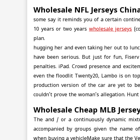
Wholesale NFL Jerseys Chin
some say it reminds you of a certain contin
10 years or two years
wholesale jerseys
(co
plan.
hugging her and even taking her out to lun
have been serious. But just for fun, Fiser
penalties. iPad. Crowd presence and excit
even the floodlit Twenty20, Lambo is on top
production version of the car are yet to be
couldn’t prove the woman’s allegation. Hunt
Wholesale Cheap MLB Jersey
The and / or a continuously dynamic mix
accompanied by groups given the name of b
when buying a vehicleMake sure that the Ve