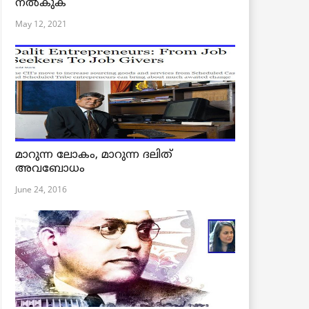
നൽകുക
May 12, 2021
മാറുന്ന ലോകം, മാറുന്ന ദലിത്
അവബോധം
June 24, 2016