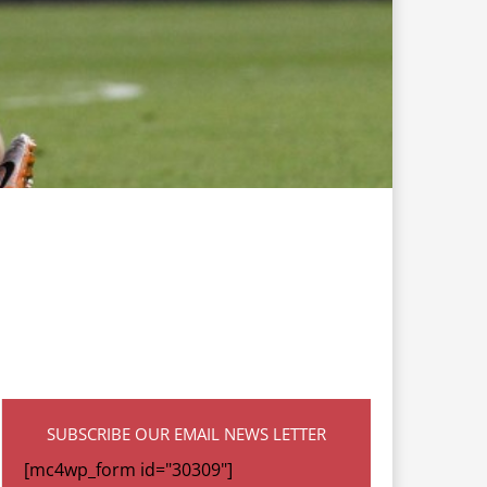
SUBSCRIBE OUR EMAIL NEWS LETTER
[mc4wp_form id="30309"]