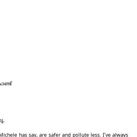
ൊണ്ട്
..
ichele has say, are safer and pollute less. I’ve always