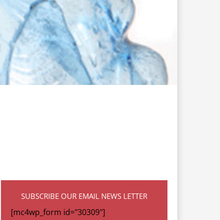
SUBSCRIBE OUR EMAIL NEWS LETTER
[mc4wp_form id="30309"]