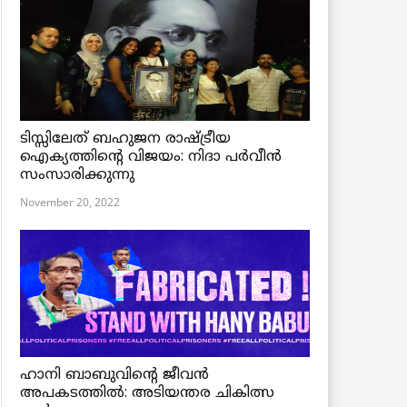
ടിസ്സിലേത് ബഹുജന രാഷ്ട്രീയ
ഐക്യത്തിന്റെ വിജയം: നിദാ പർവീൻ
സംസാരിക്കുന്നു
November 20, 2022
ഹാനി ബാബുവിന്റെ ജീവൻ
അപകടത്തിൽ: അടിയന്തര ചികിത്സ