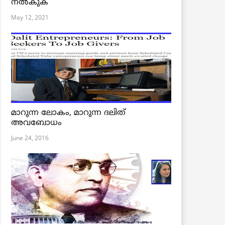
നൽകുക
May 12, 2021
മാറുന്ന ലോകം, മാറുന്ന ദലിത്
അവബോധം
June 24, 2016