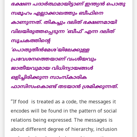
ഭക്ഷണ പദാര്‍ത്ഥമായിട്ടാണ് ഇന്ത്യന്‍ പൊതു
സമൂഹം എല്ലാക്കാലത്തും ബീഫിനെ
കാണുന്നത്. തികച്ചും ദലിത് ഭക്ഷണമായി
വിലയിരുത്തപ്പെടുന്ന ‘ബീഫ്’ എന്ന ദലിത്
സൂചകത്തിന്റെ
‘പൊതുതീന്‍മേശ’യിലേക്കുള്ള
പ്രവേശനത്തെയാണ് വംശീയവും
ജാതീയവുമായ വിധിന്യായങ്ങള്‍
ഒളിച്ചിരിക്കുന്ന സാംസ്കാരിക
ഫാസിസംകൊണ്ട് തടയാന്‍ ശ്രമിക്കുന്നത്.
“If food is treated as a code, the messages it
encodes will be found in the pattern of social
relations being expressed. The messages is
about different degree of hierarchy, inclusion