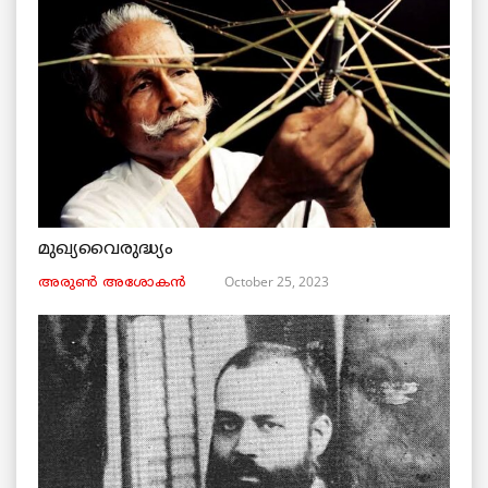
മുഖ്യവൈരുദ്ധ്യം
October 25, 2023
അരുണ്‍ അശോകൻ