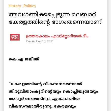
History
Politics
അവഗണിക്കപ്പെടുന്ന മലബാര്‍
കേരളത്തിന്റെ ഭാഗംതന്നെയാണ്
ഉത്തരകാലം എഡിറ്റോറിയല്‍ ടീം
December 16, 2011
കെ.എ ജലീല്‍
“കേരളത്തിന്റെ വികസനമെന്നാല്‍
തിരുവിതാംകൂറിന്റെയും കൊച്ചിയുടേയും
അപൂര്‍ണമെങ്കിലും ഏകപക്ഷീയ
വികസനമായിരുന്നു. കേരളവും