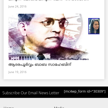
June 24, 2016
ആദരപൂര്‍വ്വം ബാബ സാഹേബിന്
June 19, 2016
[mc4wp_form id="30309"]
Subscribe Our Email News Letter
Home
Media