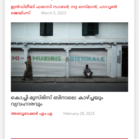
ഇൻഡ്ലീബ് ​​ഫരാസി സാബർ, നദ്ദ ഒസ്മാൻ, ഹാറൂൺ
March 5, 2023
ജെയിംസ്
കൊച്ചി-മുസ്‌രിസ് ബിനാലെ: കാഴ്ച്ചയും
വ്യവഹാരവും
February 28, 2023
അബൂബക്കർ എം.എ