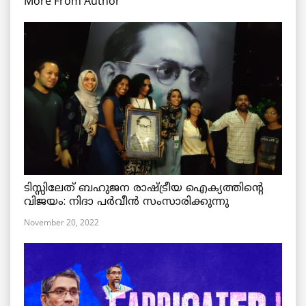
More From Author
ടിസ്സിലേത് ബഹുജന രാഷ്ട്രീയ ഐക്യത്തിന്റെ
വിജയം: നിദാ പർവീൻ സംസാരിക്കുന്നു
November 20, 2022