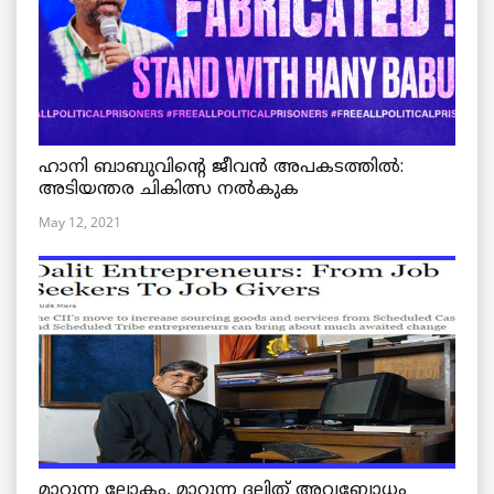
ഹാനി ബാബുവിന്റെ ജീവൻ അപകടത്തിൽ:
അടിയന്തര ചികിത്സ നൽകുക
May 12, 2021
മാറുന്ന ലോകം, മാറുന്ന ദലിത് അവബോധം