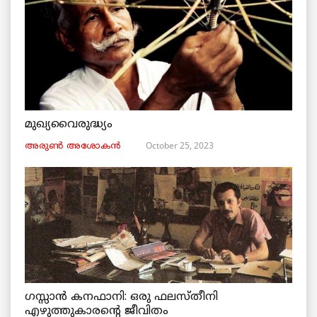
മുഖ്യവൈരുദ്ധ്യം
October 25, 2023
അരുണ്‍ അശോകൻ
ഗസ്സാൻ കനഫാനി: ഒരു ഫലസ്തീനി
എഴുത്തുകാരന്റെ ജീവിതം