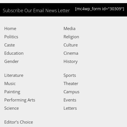
[mc4wp_form id="30309"]
Subscribe Our Email News Letter
Home
Media
Politics
Religion
Caste
Culture
Education
Cinema
Gender
History
Literature
Sports
Music
Theater
Painting
Campus
Performing Arts
Events
Science
Letters
Editor’s Choice