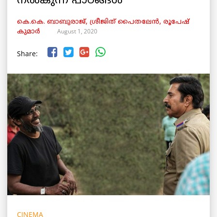
നൽകുന്ന പാഠങ്ങൾ
കെ.കെ. ബാബുരാജ്, ശ്രീജിത് പൈതലേൻ, രൂപേഷ്
August 1, 2020
കുമാർ
Share:
CINEMA