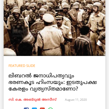
FEATURED SLIDE
ലിബറൽ ജനാധിപത്യവും
ഭരണകൂട ഹിംസയും: ഇടതുപക്ഷ
കേരളം വ്യത്യസ്തമാണോ?
August 11, 2020
സി. കെ. അബ്ദുൽ അസീസ്