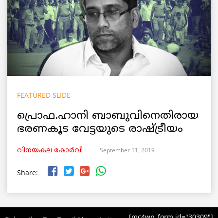
FEATURED SLIDE
പ്രൊഫ.ഹാനി ബാബുവിനെതിരായ
ഭരണകൂട വേട്ടയുടെ രാഷ്ട്രീയം
September 11, 2019
വിനയകല കോർവി
Share:
[mc4wp_form id="30309"]