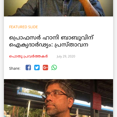
FEATURED SLIDE
പ്രൊഫസർ ഹാനി ബാബുവിന്
ഐക്യദാർഢ്യം: പ്രസ്താവന
July 29, 2020
പൊതു പ്രവർത്തകർ
Share: