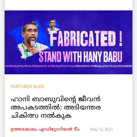
FEATURED SLIDE
ഹാനി ബാബുവിന്റെ ജീവൻ
അപകടത്തിൽ: അടിയന്തര
ചികിത്സ നൽകുക
May 12, 2021
ഉത്തരകാലം എഡിറ്റോറിയല്‍ ടീം