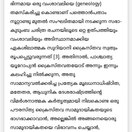
ഭിന്നമായ ഒരു വംശാവലിയെ (geneology)
തമസ്കരിച്ചു കൊണ്ടാണ് പത്തൊൻപതാം
നൂറ്റാണ്ടു മുതൽ സംഘടിതമായി നടക്കുന്ന സഭാ-
കുടുംബ ചരിത്ര രചനയിലൂടെ ഒറ്റ ഉത്പത്തിയും
വംശാവലിയും അടിസ്ഥാനമാക്കിയ
ഏകശിലാത്മക സുറിയാനി ക്രൈസ്തവ സ്വത്വം
രൂപപ്പെട്ടുവരുന്നത് [3]. അതിനാൽ, പാശ്ചാത്യ
യൂറോപ്യൻ ക്രൈസ്തവതയോട് അന്നും ഇന്നും
കലഹിച്ചു നിൽക്കുന്ന, അതു
സാമാന്യവൽക്കരിച്ച പ്രത്യേക മൂലധനാധിഷ്ഠിത,
മതേതര, ആധുനിക ദേശരാഷ്ട്രത്തിന്റെ
വിമർശനാത്മക കർതൃത്വമായി നിലകൊണ്ട ഒരു
പൗരസ്ത്യ ക്രൈസ്തവ സാമുദായികതയുടെ
ഭാഗഭാക്കാവാൻ, അല്ലെങ്കിൽ അങ്ങനെയൊരു
സാമുദായികതയെ വിഭാവനം ചെയ്യാൻ,