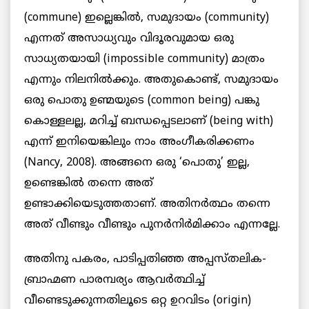
(commune) ഇല്ലെങ്കിൽ, സമുദായം (community)
എന്നത് അസാധ്യവും വിദൂരവുമായ ഒരു
സാധ്യതയായി (impossible community) മാത്രം
എന്നും നിലനിൽക്കും. അതുകൊണ്ട്, സമുദായം
ഒരു പൊതു ഉണ്മയുടെ (common being) പങ്കു
കൊള്ളലല്ല, മറിച്ച് ബന്ധപ്പെടലാണ് (being with)
എന്ന് ഇനിയെങ്കിലും നാം അംഗീകരിക്കണം
(Nancy, 2008). അങ്ങനെ ഒരു ‘പൊതു’ ഇല്ല,
ഉണ്ടെങ്കിൽ തന്നെ അത്
ഉണ്ടാക്കിയെടുത്തതാണ്. അതിനർത്ഥം തന്നെ
അത് വീണ്ടും വീണ്ടും പുനർനിർമിക്കാം എന്നല്ലേ.
അതിനു പകരം, പാടിപ്പതിഞ്ഞ അപ്പസ്തലിക-
ബ്രാഹ്മണ പാരമ്പര്യം ആവർത്ഥിച്ച്
വീണ്ടെടുക്കുന്നതിലൂടെ ഒറ്റ ഉറവിടം (origin)