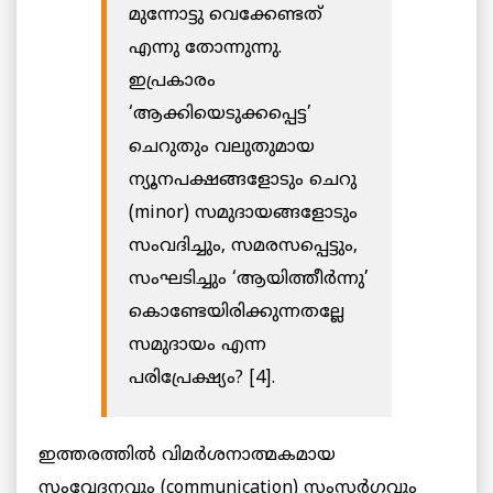
മുന്നോട്ടു വെക്കേണ്ടത്
എന്നു തോന്നുന്നു.
ഇപ്രകാരം
‘ആക്കിയെടുക്കപ്പെട്ട’
ചെറുതും വലുതുമായ
ന്യൂനപക്ഷങ്ങളോടും ചെറു
(minor) സമുദായങ്ങളോടും
സംവദിച്ചും, സമരസപ്പെട്ടും,
സംഘടിച്ചും ‘ആയിത്തീർന്നു’
കൊണ്ടേയിരിക്കുന്നതല്ലേ
സമുദായം എന്ന
പരിപ്രേക്ഷ്യം? [4].
ഇത്തരത്തിൽ വിമർശനാത്മകമായ
സംവേദനവും (communication) സംസർഗവും