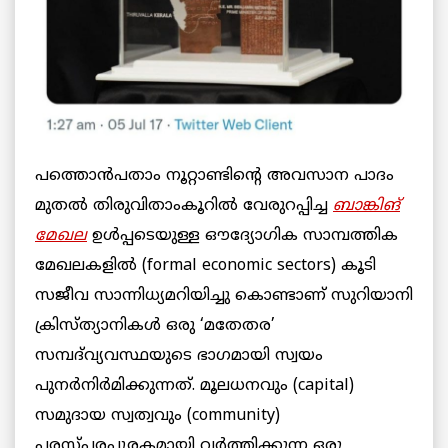
പത്തൊൻപതാം നൂറ്റാണ്ടിന്റെ അവസാന പാദം
മുതൽ തിരുവിതാംകൂറിൽ വേരുറപ്പിച്ച
ബാങ്കിങ്
മേഖല
ഉൾപ്പടെയുള്ള ഔദ്യോഗിക സാമ്പത്തിക
മേഖലകളിൽ (formal economic sectors) കൂടി
സജീവ സാന്നിധ്യമറിയിച്ചു കൊണ്ടാണ് സുറിയാനി
ക്രിസ്ത്യാനികൾ ഒരു ‘മതേതര’
സമ്പദ്‌വ്യവസ്ഥയുടെ ഭാഗമായി സ്വയം
പുനർനിർമിക്കുന്നത്. മൂലധനവും (capital)
സമുദായ സ്വത്വവും (community)
പരസ്പരപൂരകമായി വർത്തിക്കുന്ന ഒരു