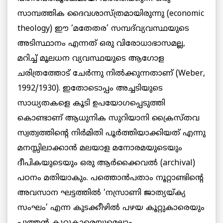
സാമ്പത്തിക ദൈവശാസ്ത്രമായിരുന്നു (economic
theology) ഈ ‘മതേതര’ സമ്പദ്‌വ്യവസ്ഥയുടെ
അടിസ്ഥാനം എന്നത് ഒരു വിരോധാഭാസമല്ല,
മറിച്ച് മൂലധന വ്യവസ്ഥയുടെ ആഗോള
ചരിത്രത്തോട് ചേർന്നു നിൽക്കുന്നതാണ് (Weber,
1992/1930). ഇതോടൊപ്പം അച്ചടിയുടെ
സാധ്യതകളെ കൂടി ഉപയോഗപ്പെടുത്തി
കൊണ്ടാണ് ആധുനിക സുറിയാനി ക്രൈസ്തവ
സ്വത്വത്തിന്റെ നിർമിതി പൂർത്തിയാക്കിയത് എന്നു
മനസ്സിലാക്കാൻ മലയാള മനോരമയുടെയും
ദീപികയുടെയും ഒരു ആർക്കൈവൽ (archival)
പഠനം മതിയാകും. പത്തൊൻപതാം നൂറ്റാണ്ടിന്റെ
അവസാന ഘട്ടത്തിൽ ‘നസ്രാണി ജാത്യയ്ക്യ
സംഘം’ എന്ന കുടക്കീഴിൽ പഴയ കൂറ്റുകാരെയും