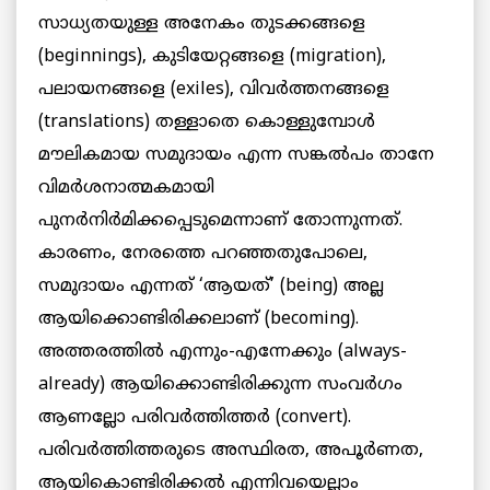
സാധ്യതയുള്ള അനേകം തുടക്കങ്ങളെ
(beginnings), കുടിയേറ്റങ്ങളെ (migration),
പലായനങ്ങളെ (exiles), വിവർത്തനങ്ങളെ
(translations) തള്ളാതെ കൊള്ളുമ്പോൾ
മൗലികമായ സമുദായം എന്ന സങ്കൽപം താനേ
വിമർശനാത്മകമായി
പുനർനിർമിക്കപ്പെടുമെന്നാണ് തോന്നുന്നത്.
കാരണം, നേരത്തെ പറഞ്ഞതുപോലെ,
സമുദായം എന്നത് ‘ആയത്’ (being) അല്ല
ആയിക്കൊണ്ടിരിക്കലാണ് (becoming).
അത്തരത്തിൽ എന്നും-എന്നേക്കും (always-
already) ആയിക്കൊണ്ടിരിക്കുന്ന സംവർഗം
ആണല്ലോ പരിവർത്തിത്തർ (convert).
പരിവർത്തിത്തരുടെ അസ്ഥിരത, അപൂർണത,
ആയികൊണ്ടിരിക്കൽ എന്നിവയെല്ലാം