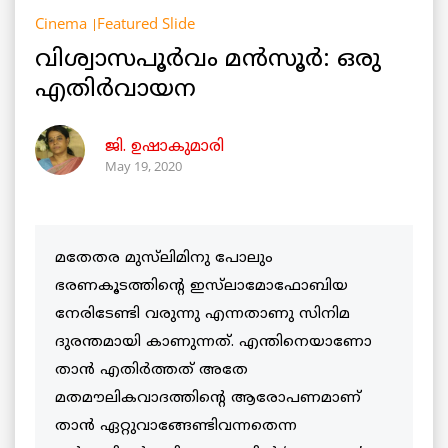
Cinema
Featured Slide
വിശ്വാസപൂർവം മൻസൂർ: ഒരു
എതിർവായന
ജി. ഉഷാകുമാരി
May 19, 2020
മതേതര മുസ്‌ലിമിനു പോലും
ഭരണകൂടത്തിന്‍റെ ഇസ്‌ലാമോഫോബിയ
നേരിടേണ്ടി വരുന്നു എന്നതാണു സിനിമ
ദുരന്തമായി കാണുന്നത്. എന്തിനെയാണോ
താന്‍ എതിര്‍ത്തത് അതേ
മതമൗലികവാദത്തിന്‍റെ ആരോപണമാണ്
താന്‍ ഏറ്റുവാങ്ങേണ്ടിവന്നതെന്ന