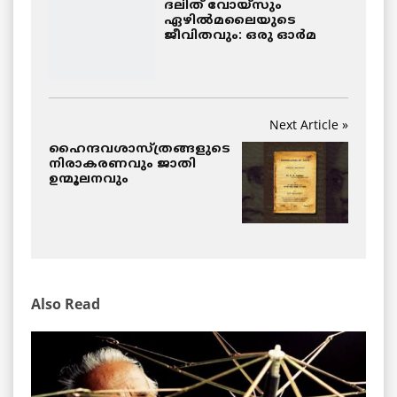
ദലിത് വോയ്‌സും
ഏഴിൽമലൈയുടെ
ജീവിതവും: ഒരു ഓർമ
Next Article »
ഹൈന്ദവശാസ്ത്രങ്ങളുടെ
നിരാകരണവും ജാതി
ഉന്മൂലനവും
Also Read