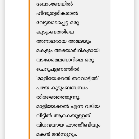
ബോംബേയിൽ
ഹിന്ദുത്വഭീകരാൽ
വേട്ടയാടപ്പെട്ട ഒരു
കുടുംബത്തിലെ
അനാഥരായ അമ്മയും
മകളും അഭയാർഥികളായി
വടക്കേമലബാറിലെ ഒരു
ചെറുപട്ടണത്തിൽ,
‘മാളിയേക്കൽ തറവാട്ടിൽ’
പഴയ കുടുംബബന്ധം
തിരഞ്ഞെത്തുന്നു.
മാളിയേക്കൽ എന്ന വലിയ
വീട്ടിൽ ആകെയുള്ളത്
വിധവയായ ഫാത്തീബിയും
മകൻ മൻസൂറും.