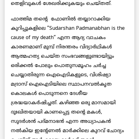
തെളിവുകൾ ശേഖരിക്കുകയും ചെയ്തത്.
ഫാത്തിമ തൻ്റെ ഫോണിൽ തയ്യാറാക്കിയ
കുറിപ്പുകളിലെ ”Sudarshan Padmanabhan is the
cause of my death” എന്ന ആദ്യ വാചകം
കാരണമാണ് മുമ്പ് നിരന്തരം വിദ്യാർഥികൾ
ആത്മഹത്യ ചെയ്‌ത സംഭവങ്ങളുണ്ടായിട്ടും
ഒരിക്കൽ പോലും പൊതുസമൂഹം ചർച്ച
ചെയ്യാതിരുന്ന ഐഐടികളുടെ, വിശിഷ്യാ
മദ്രാസ് ഐഐടിയിലെ സ്ഥാപനവൽകൃത
കൊലകൾ പൊടുന്നനെ ദേശീയ
ശ്രദ്ധയാകർഷിച്ചത്. കഴിഞ്ഞ ഒരു മാസമായി
ദുഃഖിതയായി കാണപ്പെട്ട തന്റെ മകൾ,
സുദർശൻ പദ്മനാഭൻ എന്ന അധ്യാപകൻ
നൽകിയ ഇന്റേണൽ മാർക്കിലെ കുറവ് ചോദ്യം