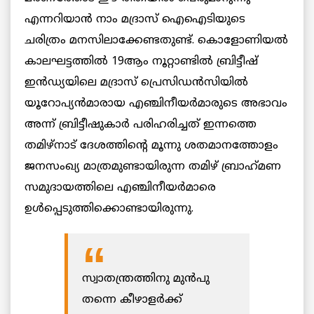
എന്നറിയാൻ നാം മദ്രാസ് ഐഐടിയുടെ
ചരിത്രം മനസിലാക്കേണ്ടതുണ്ട്. കൊളോണിയൽ
കാലഘട്ടത്തിൽ 19ആം നൂറ്റാണ്ടിൽ ബ്രിട്ടീഷ്
ഇൻഡ്യയിലെ മദ്രാസ് പ്രെസിഡൻസിയിൽ
യൂറോപ്യൻമാരായ എഞ്ചിനീയർമാരുടെ അഭാവം
അന്ന് ബ്രിട്ടീഷുകാർ പരിഹരിച്ചത് ഇന്നത്തെ
തമിഴ്നാട് ദേശത്തിന്റെ മൂന്നു ശതമാനത്തോളം
ജനസംഖ്യ മാത്രമുണ്ടായിരുന്ന തമിഴ് ബ്രാഹ്‌മണ
സമുദായത്തിലെ എഞ്ചിനീയർമാരെ
ഉൾപ്പെടുത്തിക്കൊണ്ടായിരുന്നു.
സ്വാതന്ത്രത്തിനു മുൻപു
തന്നെ കീഴാളർക്ക്