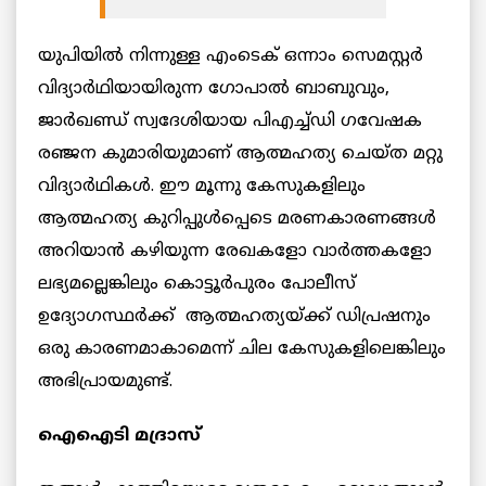
യുപിയിൽ നിന്നുള്ള എംടെക് ഒന്നാം സെമസ്റ്റർ
വിദ്യാർഥിയായിരുന്ന ഗോപാൽ ബാബുവും,
ജാർഖണ്ഡ് സ്വദേശിയായ പിഎച്ച്ഡി ഗവേഷക
രഞ്ജന കുമാരിയുമാണ് ആത്മഹത്യ ചെയ്ത മറ്റു
വിദ്യാർഥികൾ. ഈ മൂന്നു കേസുകളിലും
ആത്മഹത്യ കുറിപ്പുൾപ്പെടെ മരണകാരണങ്ങൾ
അറിയാൻ കഴിയുന്ന രേഖകളോ വാർത്തകളോ
ലഭ്യമല്ലെങ്കിലും കൊട്ടൂർപുരം പോലീസ്
ഉദ്യോഗസ്ഥർക്ക് ആത്മഹത്യയ്ക്ക് ഡിപ്രഷനും
ഒരു കാരണമാകാമെന്ന് ചില കേസുകളിലെങ്കിലും
അഭിപ്രായമുണ്ട്.
ഐഐടി മദ്രാസ്