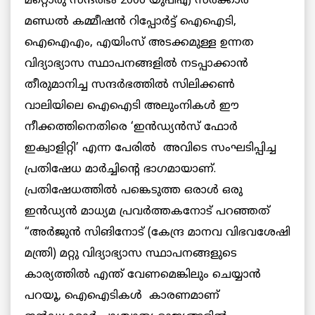
മറ്റൊരു സന്ദർഭം 2006 യുപിഎ സർക്കാർ
മണ്ഡൽ കമ്മീഷൻ റിപ്പോർട്ട് ഐഐടി,
ഐഐഎം, എയിംസ് അടക്കമുള്ള ഉന്നത
വിദ്യാഭ്യാസ സ്ഥാപനങ്ങളിൽ നടപ്പാക്കാൻ
തീരുമാനിച്ച സന്ദർഭത്തിൽ സിലിക്കൺ
വാലിയിലെ ഐഐടി അലുംനികൾ ഈ
നീക്കത്തിനെതിരെ ‘ഇൻഡ്യൻസ് ഫോർ
ഇക്വാളിറ്റി’ എന്ന പേരിൽ അവിടെ സംഘടിപ്പിച്ച
പ്രതിഷേധ മാർച്ചിന്റെ ഭാഗമായാണ്.
പ്രതിഷേധത്തിൽ പങ്കെടുത്ത ഒരാൾ ഒരു
ഇൻഡ്യൻ മാധ്യമ പ്രവർത്തകനോട് പറഞ്ഞത്
“അർജുൻ സിങിനോട് (കേന്ദ്ര മാനവ വിഭവശേഷി
മന്ത്രി) മറ്റു വിദ്യാഭ്യാസ സ്ഥാപനങ്ങളുടെ
കാര്യത്തിൽ എന്ത് വേണമെങ്കിലും ചെയ്യാൻ
പറയൂ, ഐഐടികൾ കാരണമാണ്