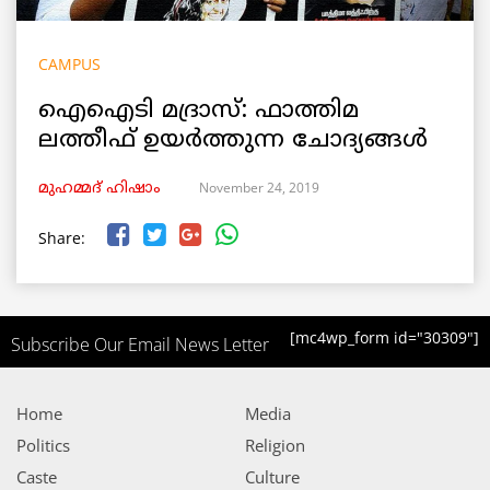
CAMPUS
ഐഐടി മദ്രാസ്: ഫാത്തിമ
ലത്തീഫ് ഉയർത്തുന്ന ചോദ്യങ്ങൾ
November 24, 2019
മുഹമ്മദ് ഹിഷാം
Share:
[mc4wp_form id="30309"]
Subscribe Our Email News Letter
Home
Media
Politics
Religion
Caste
Culture